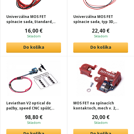
Univerzálna MOS FET
Univerzálna MOS FET
spínacie sada, štandard,
spínacie sada, typ 3D,
AirsoftGuns
AirsoftGuns
16,00 €
22,40 €
Skladom
Skladom
Do košíka
Do košíka
Leviathan V2 optical do
MOS FET na spínacích
pažby, speed CNC spúšť,
kontaktoch, mech v. 2,
JeffTron
JeffTron
98,80 €
20,00 €
Skladom
Skladom
Do košíka
Do košíka