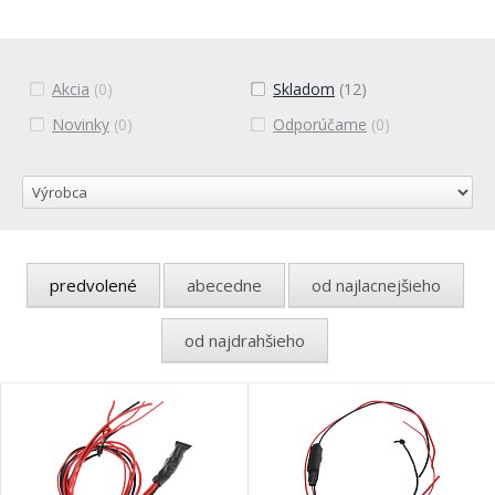
Akcia
(0)
Skladom
(12)
Novinky
(0)
Odporúčame
(0)
predvolené
abecedne
od najlacnejšieho
od najdrahšieho