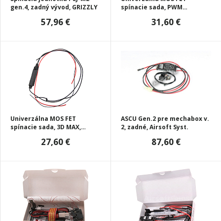
gen.4, zadný vývod, GRIZZLY
spínacie sada, PWM
regulátor, AirsoftGuns
57,96 €
31,60 €
Univerzálna MOS FET
ASCU Gen.2 pre mechabox v.
spínacie sada, 3D MAX,
2, zadné, Airsoft Syst.
AirsoftGuns
27,60 €
87,60 €