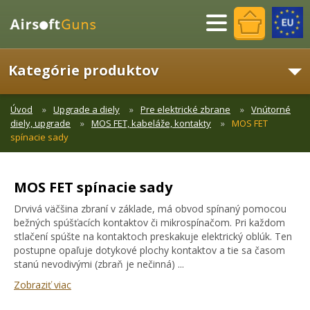
Menu
Kategórie produktov
Úvod
Upgrade a diely
Pre elektrické zbrane
Vnútorné
diely, upgrade
MOS FET, kabeláže, kontakty
MOS FET
spínacie sady
MOS FET spínacie sady
Drvivá väčšina zbraní v základe, má obvod spínaný pomocou
bežných spúšťacích kontaktov či mikrospínačom. Pri každom
stlačení spúšte na kontaktoch preskakuje elektrický oblúk. Ten
postupne opaľuje dotykové plochy kontaktov a tie sa časom
stanú nevodivými (zbraň je nečinná) ...
Zobraziť viac