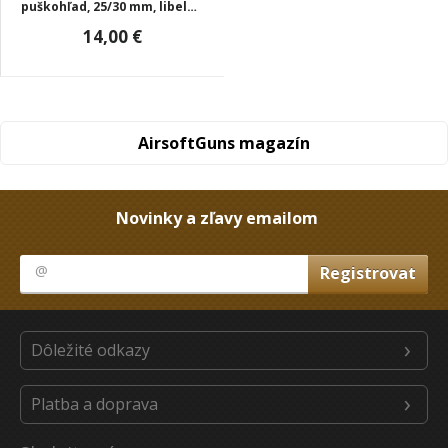
puškohľad, 25/30 mm, libela,
čierna, T-Eagle
14,00 €
AirsoftGuns magazín
Novinky a zľavy emailom
Dôležité odkazy
Platba a doprava