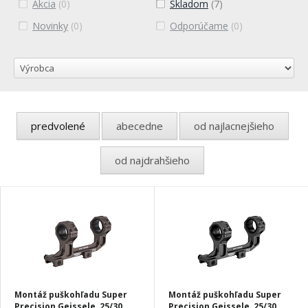
Akcia
(0)
Skladom
(7)
Novinky
(0)
Odporúčame
(0)
predvolené
abecedne
od najlacnejšieho
od najdrahšieho
Montáž puškohľadu Super
Montáž puškohľadu Super
Precision Geissele, 25/30
Precision Geissele, 25/30