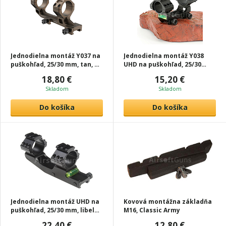
Jednodielna montáž Y037 na
Jednodielna montáž Y038
puškohľad, 25/30 mm, tan, T-
UHD na puškohľad, 25/30
Eagle
mm, libela, čierna, T-Eagle
18,80 €
15,20 €
Skladom
Skladom
Do košíka
Do košíka
Jednodielna montáž UHD na
Kovová montážna základňa
puškohľad, 25/30 mm, libela,
M16, Classic Army
čierna, ACM
22,40 €
12,80 €