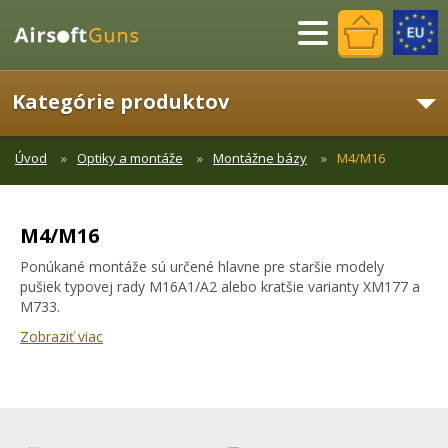
Menu
Kategórie produktov
Úvod
Optiky a montáže
Montážne bázy
M4/M16
M4/M16
Ponúkané montáže sú určené hlavne pre staršie modely
pušiek typovej rady M16A1/A2 alebo kratšie varianty XM177 a
M733.
Zobraziť viac