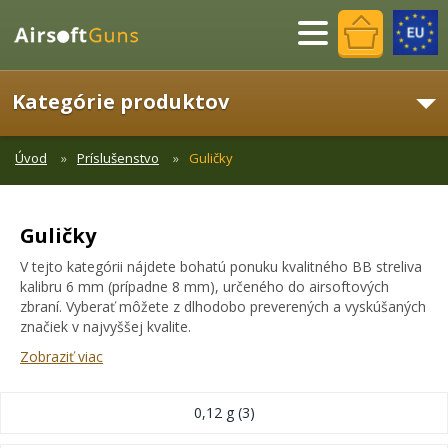
Menu
Kategórie produktov
Úvod
Príslušenstvo
Guličky
Guličky
V tejto kategórii nájdete bohatú ponuku kvalitného BB streliva
kalibru 6 mm (prípadne 8 mm), určeného do airsoftových
zbraní. Vyberať môžete z dlhodobo preverených a vyskúšaných
značiek v najvyššej kvalite.
Zobraziť viac
0,12 g
(3)