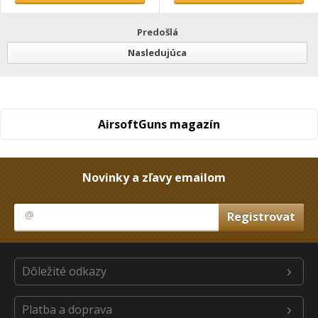
Predošlá
Nasledujúca
AirsoftGuns magazín
Novinky a zľavy emailom
Dôležité odkazy
Platba a doprava