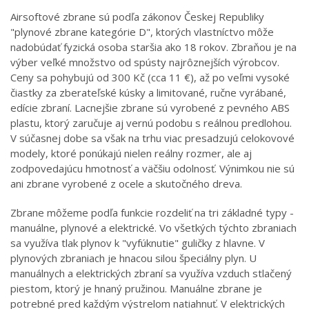
Airsoftové zbrane sú podľa zákonov Českej Republiky
"plynové zbrane kategórie D", ktorých vlastníctvo môže
nadobúdať fyzická osoba staršia ako 18 rokov. Zbraňou je na
výber veľké množstvo od spústy najrôznejších výrobcov.
Ceny sa pohybujú od 300 Kč (cca 11 €), až po veľmi vysoké
čiastky za zberateľské kúsky a limitované, ručne vyrábané,
edície zbraní. Lacnejšie zbrane sú vyrobené z pevného ABS
plastu, ktorý zaručuje aj vernú podobu s reálnou predlohou.
V súčasnej dobe sa však na trhu viac presadzujú celokovové
modely, ktoré ponúkajú nielen reálny rozmer, ale aj
zodpovedajúcu hmotnosť a väčšiu odolnosť. Výnimkou nie sú
ani zbrane vyrobené z ocele a skutočného dreva.
Zbrane môžeme podľa funkcie rozdeliť na tri základné typy -
manuálne, plynové a elektrické. Vo všetkých týchto zbraniach
sa využíva tlak plynov k "vyfúknutie" guličky z hlavne. V
plynových zbraniach je hnacou silou špeciálny plyn. U
manuálnych a elektrických zbraní sa využíva vzduch stlačený
piestom, ktorý je hnaný pružinou. Manuálne zbrane je
potrebné pred každým výstrelom natiahnuť. V elektrických