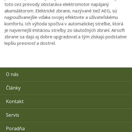
toto cez prevody obstaráva elektromotor napájaný
akumulátorom. Elektrické zbrane, nazývané tiež AEG, sú
najpoužívanejšie vďaka svojej efektivite a užívateľskému
komfortu. Ich výhoda spočíva v automatickej streľbe, ktorá
je najvernejší imitáciou streľby zo skutočných zbraní. Airsoft
zbrane sa dajú aj dobre upgradovať a tým získajú podstatne
lepšiu presnosť a dostrel.
O nás
Články
Kontakt
Servis
Poradňa