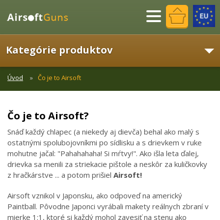
Menu
Kategórie produktov
Úvod
Čo je to Airsoft
Čo je to Airsoft?
Snáď každý chlapec (a niekedy aj dievča) behal ako malý s
ostatnými spolubojovníkmi po sídlisku a s drievkem v ruke
mohutne jačal: "Pahahahaha! Si mŕtvy!". Ako išla leta ďalej,
drievka sa menili za striekacie pištole a neskôr za kuličkovky
z hračkárstve ... a potom prišiel
Airsoft!
Airsoft vznikol v Japonsku, ako odpoveď na americký
Paintball. Pôvodne Japonci vyrábali makety reálnych zbraní v
mierke 1:1, ktoré si každý mohol zavesiť na stenu ako