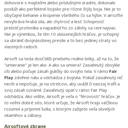
dohovore s majiteľmi alebo príslušnými úradmi, dokonale
poslúži ako perfektné bojisko pre rôzne štýly boja. Nie je to
obyčajné behanie a kropenie všetkého čo sa hýbe. V airsofte
nevyhráva hrubá sila, ale chytrosť a lesť. Schopnosť
prelstiť protivníka a napadnúť ho zo zálohy sa cení najviac.
Nie je výnimkou, že tím 10 skúsenejších hráčov, je schopný
sa ubrániť dvojnásobnej presile a to bez jedinej straty vo
vlastných radoch.
Airsoft sa teda dosť blíži priebehu reálne bitky, až na to, že
"umieranie" je len ako. A ako sa umiera? Zasiahnutý obvykle
cíti alebo počuje zásah guličky do svojho tela. V rámci
Fair
Play
zdvihne ruku a odchádza z bojiska. Pokiaľ zasiahnutý nič
necíti a nepočuje, je na strelcovi, aby uvážil či naozaj trafil a
svoj zásah oznámil. Zasiahnutý opäť v rámci Fair Play
odchádza. Ako vidíte, Airsoft je veľa o "férovosti" hráčov. Je
to veľmi dobré sito, ktoré určuje, že Airsoft hrajú väčšinou
rozumní a príjemní ľudia, s ktorými zažijete veľa skvelých
okamihov a zábavy.
Airsoftové zbrane