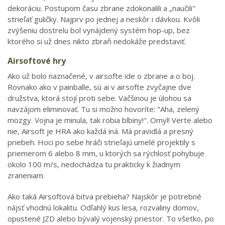
dekoráciu. Postupom času zbrane zdokonalili a
naučili"
„
strieľať guličky. Najprv po jednej a neskôr i dávkou. Kvôli
zvýšeniu dostrelu bol vynájdený systém hop-up, bez
ktorého si už dnes nikto zbraň nedokáže predstaviť.
Airsoftové hry
Ako už bolo naznačené, v airsofte ide o zbrane a o boj.
Rovnako ako v painballe, sú ai v airsofte zvyčajne dve
družstva, ktorá stojí proti sebe. Väčšinou je úlohou sa
navzájom eliminovať. Tu si možno hovoríte: "Aha, zelený
mozgy. Vojna je minula, tak robia blbiny!". Omyl! Verte alebo
nie, Airsoft je HRA ako každá iná. Má pravidlá a presný
priebeh. Hoci po sebe hráči strieľajú umelé projektily s
priemerom 6 alebo 8 mm, u ktorých sa rýchlosť pohybuje
okolo 100 m/s, nedochádza tu prakticky k žiadnym
zraneniam.
Ako taká Airsoftová bitva prebieha? Najskôr je potrebné
nájsť vhodnú lokalitu. Odľahlý kus lesa, rozvaliny domov,
opustené JZD alebo bývalý vojenský priestor. To všetko, po