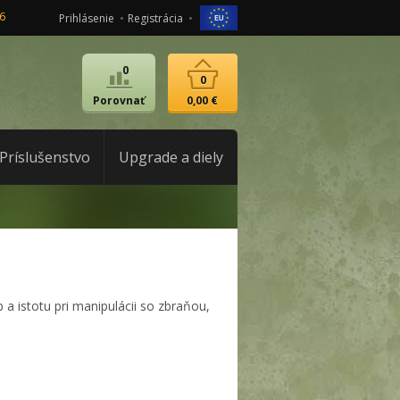
6
Prihlásenie
Registrácia
0
0
Porovnať
0,00 €
Príslušenstvo
Upgrade a diely
a istotu pri manipulácii so zbraňou,