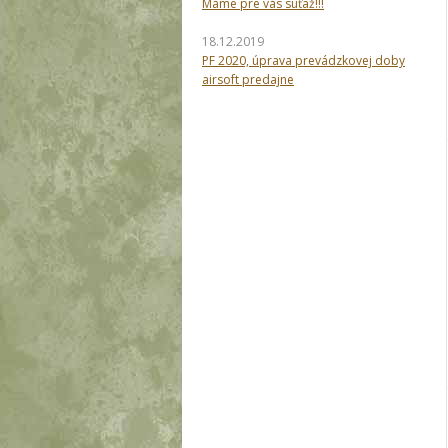
Máme pre vás súťaž!!!
18.12.2019
PF 2020, úprava prevádzkovej doby
airsoft predajne