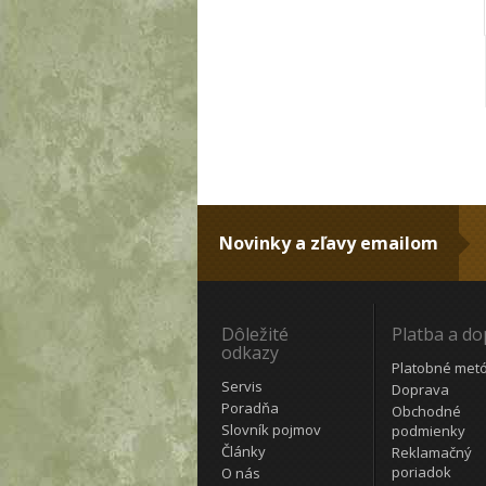
Novinky a zľavy emailom
Dôležité
Platba a d
odkazy
Platobné met
Servis
Doprava
Poradňa
Obchodné
Slovník pojmov
podmienky
Články
Reklamačný
poriadok
O nás