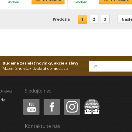
Skladom
Skladom
Predošlá
1
2
3
Nasl
Budeme zasielať novinky, akcie a zľavy.
Maximálne však dvakrát do mesiaca.
oprava
Sledujte nás
Youtube
Facebook
Instagram
Heureka
ódy
Kontaktujte nás