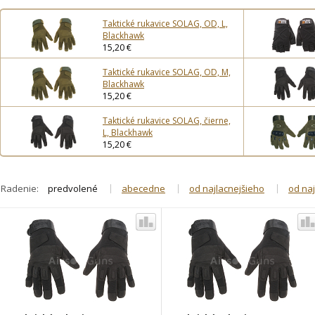
Taktické rukavice SOLAG, OD, L,
Blackhawk
15,20 €
Taktické rukavice SOLAG, OD, M,
Blackhawk
15,20 €
Taktické rukavice SOLAG, čierne,
L, Blackhawk
15,20 €
Radenie:
predvolené
abecedne
od najlacnejšieho
od na