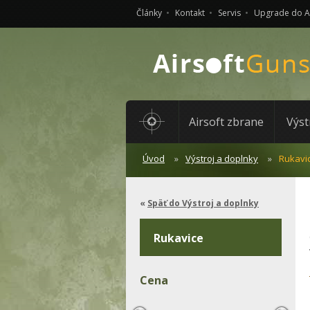
Články
Kontakt
Servis
Upgrade do 
Airsoft zbrane
Výst
Úvod
Výstroj a doplnky
Rukavi
Späť do Výstroj a doplnky
Rukavice
Cena