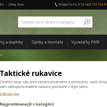
AEG
Získaj zľavu
Volajte Po-Pá, 9-18
+420 733 124 41
roj a doplnky
Optiky a montáže
Vysielačky PMR
ce
Taktické rukavice
Chráňte svoje ruky pred ostrými predmetmi a nečistotou. Lepší úchop 
vám zabezpečia kvalitné rukavice ponúkané v tejto sekcii.
Zobraziť viac
Najpredávanejší v kategórii