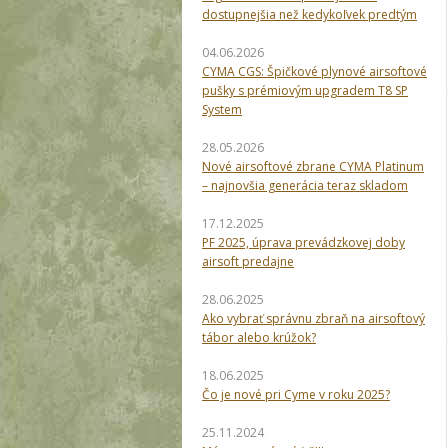
dostupnejšia než kedykoľvek predtým
04.06.2026
CYMA CGS: Špičkové plynové airsoftové
pušky s prémiovým upgradem T8 SP
System
28.05.2026
Nové airsoftové zbrane CYMA Platinum
– najnovšia generácia teraz skladom
17.12.2025
PF 2025, úprava prevádzkovej doby
airsoft predajne
28.06.2025
Ako vybrať správnu zbraň na airsoftový
tábor alebo krúžok?
18.06.2025
Čo je nové pri Cyme v roku 2025?
25.11.2024