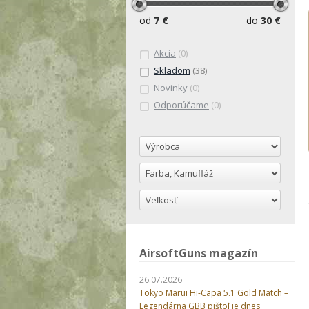
od
7 €
do
30 €
Akcia
(0)
Skladom
(38)
Novinky
(0)
Odporúčame
(0)
AirsoftGuns magazín
26.07.2026
Tokyo Marui Hi-Capa 5.1 Gold Match –
Legendárna GBB pištoľ je dnes