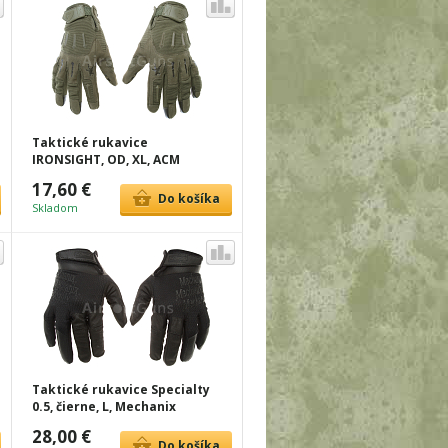
Taktické rukavice
IRONSIGHT, OD, XL, ACM
17,60 €
Do košíka
Skladom
Taktické rukavice Specialty
0.5, čierne, L, Mechanix
28,00 €
Do košíka