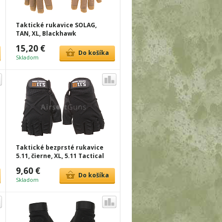
Taktické rukavice SOLAG,
TAN, XL, Blackhawk
15,20 €
Do košíka
Skladom
Taktické bezprsté rukavice
5.11, čierne, XL, 5.11 Tactical
9,60 €
Do košíka
Skladom