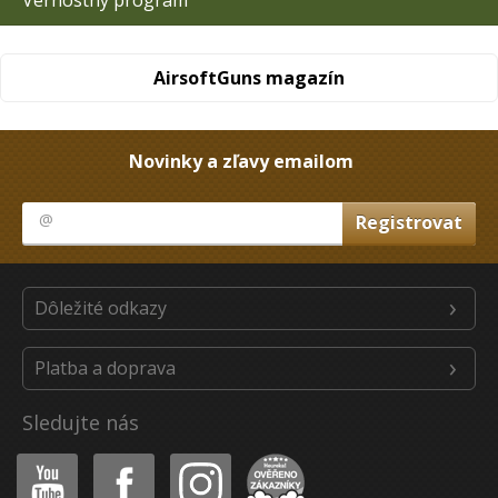
Vernostný program
AirsoftGuns magazín
Novinky a zľavy emailom
Dôležité odkazy
Platba a doprava
Sledujte nás
Youtube
Facebook
Instagram
Heureka