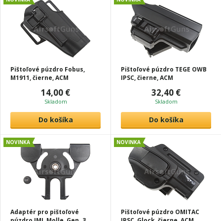
Pištoľové púzdro Fobus,
Pištoľové púzdro TEGE OWB
M1911, čierne, ACM
IPSC, čierne, ACM
14,00 €
32,40 €
Skladom
Skladom
Do košíka
Do košíka
NOVINKA
NOVINKA
Adaptér pro pištoľové
Pištoľové púzdro OMITAC
púzdro IMI, Molle, Gen. 3,
IPSC, Glock, čierne, ACM