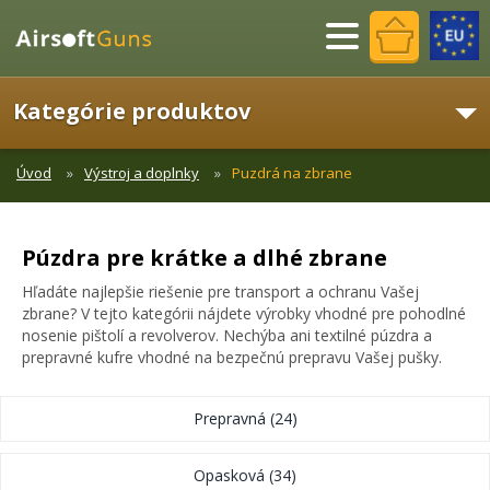
Menu
Kategórie produktov
Úvod
Výstroj a doplnky
Puzdrá na zbrane
Púzdra pre krátke a dlhé zbrane
Hľadáte najlepšie riešenie pre transport a ochranu Vašej
zbrane? V tejto kategórii nájdete výrobky vhodné pre pohodlné
nosenie pištolí a revolverov. Nechýba ani textilné púzdra a
prepravné kufre vhodné na bezpečnú prepravu Vašej pušky.
Prepravná
(24)
Opasková
(34)