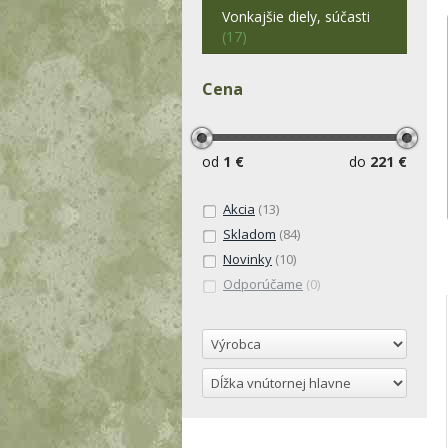
Vonkajšie diely, súčasti
(17)
Cena
od
1 €
do
221 €
Akcia
(13)
Skladom
(84)
Novinky
(10)
Odporúčame
(0)