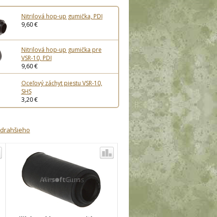
Nitrilová hop-up gumička, PDI
9,60 €
Nitrilová hop-up gumička pre
VSR-10, PDI
9,60 €
Oceľový záchyt piestu VSR-10,
SHS
3,20 €
jdrahšieho