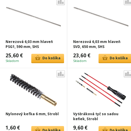
Nerezová 6,03 mm hlaveň
Nerezová 6,03 mm hlaveň
PSG1, 590 mm, SHS
SVD, 650 mm, SHS
25,60 €
23,60 €
Do košíka
Do košíka
Skladom
Skladom
Nylonový kefka 6 mm, Strobl
Vytěráková tyč so sadou
kefiek, Strobl
1,60 €
9,60 €
Do košíka
Do košíka