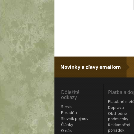
Novinky a zľavy emailom
Dôležité
Platba a d
odkazy
Platobné met
Servis
Doprava
Poradňa
Obchodné
Slovník pojmov
podmienky
Články
Reklamačný
poriadok
O nás