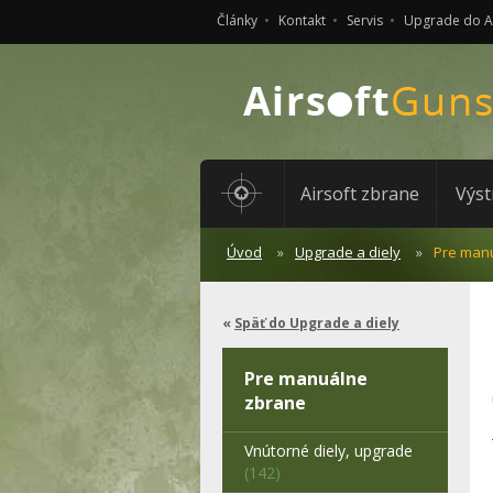
Články
Kontakt
Servis
Upgrade do 
Airsoft zbrane
Výst
Úvod
Upgrade a diely
Pre man
Späť do Upgrade a diely
Pre manuálne
zbrane
Vnútorné diely, upgrade
(142)