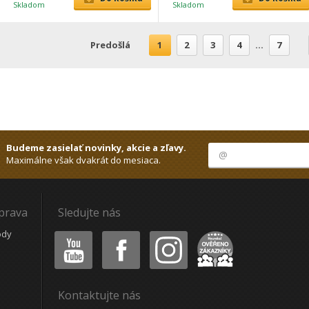
Skladom
Skladom
Predošlá
1
2
3
4
...
7
Budeme zasielať novinky, akcie a zľavy.
Maximálne však dvakrát do mesiaca.
oprava
Sledujte nás
Youtube
Facebook
Instagram
Heureka
ódy
Kontaktujte nás