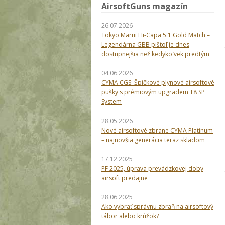
AirsoftGuns magazín
26.07.2026
Tokyo Marui Hi-Capa 5.1 Gold Match –
Legendárna GBB pištoľ je dnes
dostupnejšia než kedykoľvek predtým
04.06.2026
CYMA CGS: Špičkové plynové airsoftové
pušky s prémiovým upgradem T8 SP
System
28.05.2026
Nové airsoftové zbrane CYMA Platinum
– najnovšia generácia teraz skladom
17.12.2025
PF 2025, úprava prevádzkovej doby
airsoft predajne
28.06.2025
Ako vybrať správnu zbraň na airsoftový
tábor alebo krúžok?