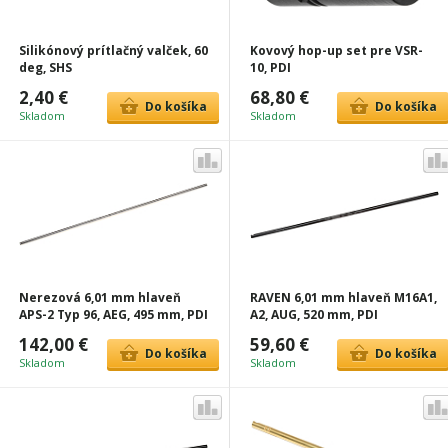
Silikónový prítlačný valček, 60
Kovový hop-up set pre VSR-
deg, SHS
10, PDI
2,40 €
68,80 €
Do košíka
Do košíka
Skladom
Skladom
Nerezová 6,01 mm hlaveň
RAVEN 6,01 mm hlaveň M16A1,
APS-2 Typ 96, AEG, 495 mm, PDI
A2, AUG, 520 mm, PDI
142,00 €
59,60 €
Do košíka
Do košíka
Skladom
Skladom