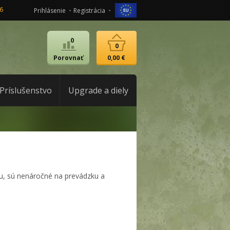
6
Prihlásenie
Registrácia
0
0
Porovnať
0,00 €
Príslušenstvo
Upgrade a diely
u, sú nenáročné na prevádzku a