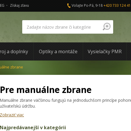
AEG
Získaj zľavu
Volajte Po-Pá, 9-18
+420 733 124 41
roj a doplnky
Optiky a montáže
Vysielačky PMR
uálne zbrane
Pre manuálne zbrane
Manuálne zbrane väčšinou fungujú na jednoduchšom princípe pohon
užívateľskú údržbu.
Zobraziť viac
Najpredávanejší v kategórii