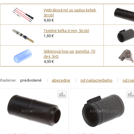
Vytěráková tyč so sadou kefiek,
Strobl
9,60 €
Textilné kefka 6 mm, Strobl
1,60 €
Silikónová hop-up gumička, 70
deg, SHS
4,00 €
Radenie:
predvolené
abecedne
od najlacnejšieho
od na