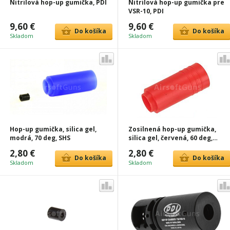
Nitrilová hop-up gumička, PDI
Nitrilová hop-up gumička pre
VSR-10, PDI
9,60 €
9,60 €
Do košíka
Do košíka
Skladom
Skladom
Hop-up gumička, silica gel,
Zosilnená hop-up gumička,
modrá, 70 deg, SHS
silica gel, červená, 60 deg,
SHS
2,80 €
2,80 €
Do košíka
Do košíka
Skladom
Skladom