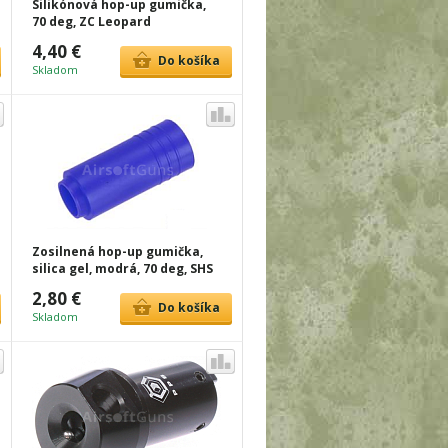
Silikónová hop-up gumička,
70 deg, ZC Leopard
4,40 €
Do košíka
Skladom
Zosilnená hop-up gumička,
silica gel, modrá, 70 deg, SHS
2,80 €
Do košíka
Skladom