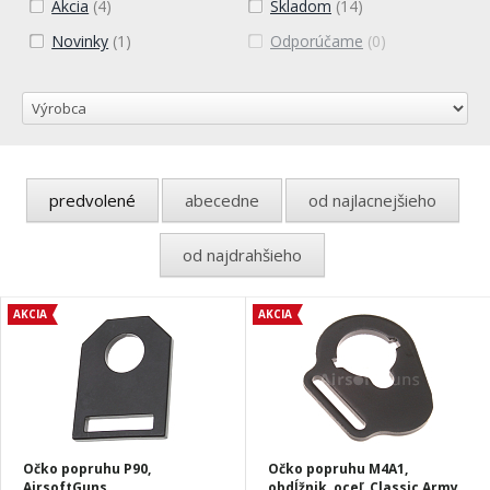
Akcia
(4)
Skladom
(14)
Novinky
(1)
Odporúčame
(0)
predvolené
abecedne
od najlacnejšieho
od najdrahšieho
AKCIA
AKCIA
Očko popruhu P90,
Očko popruhu M4A1,
AirsoftGuns
obdĺžnik, oceľ, Classic Army