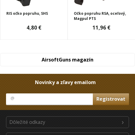
RIS očko popruhu, SHS
Očko popruhu RSA, oceľový,
Magpul PTS
4,80 €
11,96 €
AirsoftGuns magazín
Novinky a zľavy emailom
Dôležité odkazy