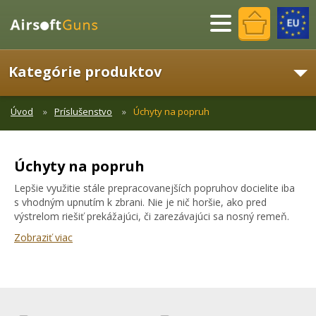
Menu
Kategórie produktov
Úvod
Príslušenstvo
Úchyty na popruh
Úchyty na popruh
Lepšie využitie stále prepracovanejších popruhov docielite iba
s vhodným upnutím k zbrani. Nie je nič horšie, ako pred
výstrelom riešiť prekážajúci, či zarezávajúci sa nosný remeň.
Zobraziť viac