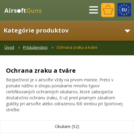
Menu
Kategórie produktov
Úvod
Príslušenstvo
Ochrana zraku a tváre
Ochrana zraku a tváre
Bezpečnosť je v airsofte vždy na prvom mieste. Preto v
ponuke nášho e-shopu ponúkame mnoho typov
certifikovaných ochranných okuliarov, ktoré zabezpečia
dostatočnú ochranu zraku, či už pred priamym zásahom
guličky pri airsofte alebo odrazenou BB strelou pri športovej
streľbe.
Okuliare
(52)