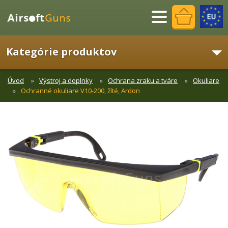
Menu
Kategórie produktov
Úvod
Výstroj a doplnky
Ochrana zraku a tváre
Okuliare
Ochranné okuliare V10-200, žlté, Ardon