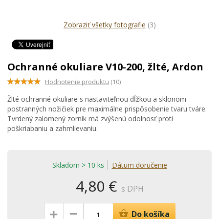
Zobraziť všetky fotografie
(3)
Ochranné okuliare V10-200, žlté, Ardon
Hodnotenie produktu
(10)
Žlté ochranné okuliare s nastaviteľnou dĺžkou a sklonom
postranných nožičiek pre maximálne prispôsobenie tvaru tváre.
Tvrdený zalomený zorník má zvýšenú odolnosť proti
poškriabaniu a zahmlievaniu.
Skladom > 10 ks
Dátum doručenie
4,80 €
s DPH
–
+
Do košíka