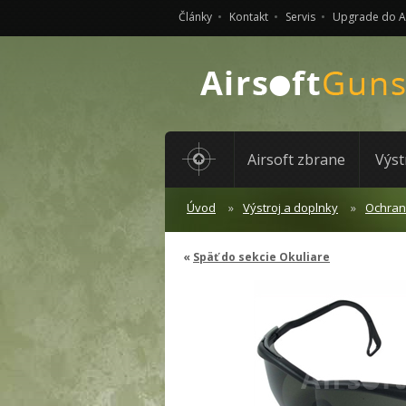
Články
Kontakt
Servis
Upgrade do 
Airsoft zbrane
Výst
Úvod
Výstroj a doplnky
Ochran
Späť do sekcie Okuliare