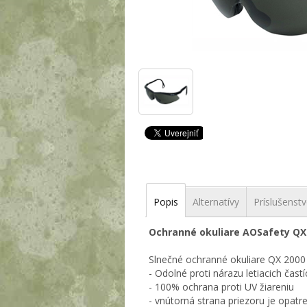
Popis
Alternatívy
Príslušenst
Ochranné okuliare AOSafety QX
Slnečné ochranné okuliare QX 2000
- Odolné proti nárazu letiacich častí
- 100% ochrana proti UV žiareniu
- vnútorná strana priezoru je opat