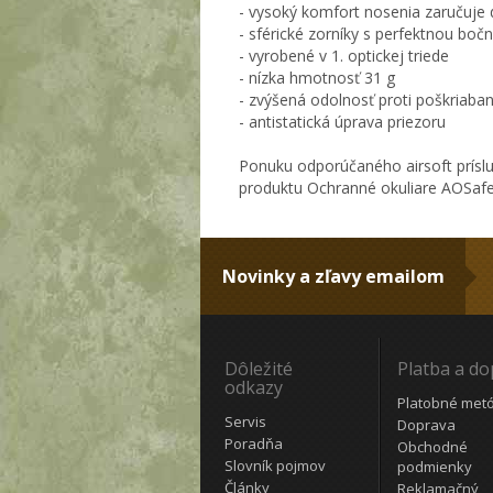
- vysoký komfort nosenia zaručuje
- sférické zorníky s perfektnou bo
- vyrobené v 1. optickej triede
- nízka hmotnosť 31 g
- zvýšená odolnosť proti poškriaban
- antistatická úprava priezoru
Ponuku odporúčaného airsoft prísl
produktu Ochranné okuliare AOSafe
Novinky a zľavy emailom
Dôležité
Platba a d
odkazy
Platobné met
Servis
Doprava
Poradňa
Obchodné
Slovník pojmov
podmienky
Články
Reklamačný