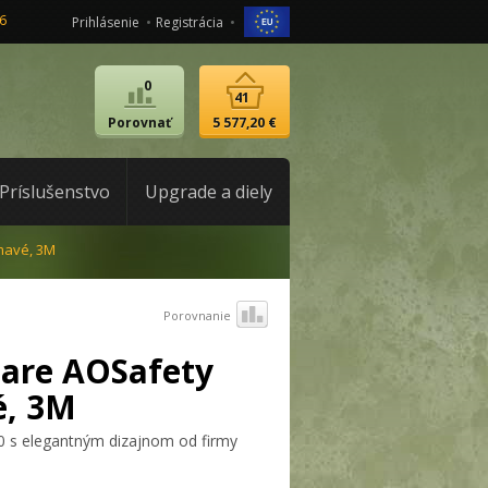
6
Prihlásenie
Registrácia
0
41
Porovnať
5 577,20 €
Príslušenstvo
Upgrade a diely
mavé, 3M
Porovnanie
iare AOSafety
é, 3M
0 s elegantným dizajnom od firmy