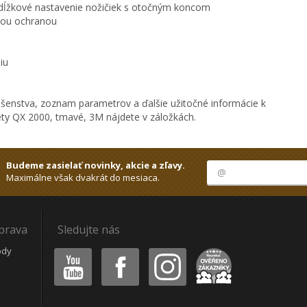
 dĺžkové nastavenie nožičiek s otočným koncom
čnou ochranou
iu
ušenstva, zoznam parametrov a ďalšie užitočné informácie k
ty QX 2000, tmavé, 3M nájdete v záložkách.
Budeme zasielať novinky, akcie a zľavy.
Maximálne však dvakrát do mesiaca.
oprava
Sledujte nás
Youtube
Facebook
Instagram
Heureka
ódy