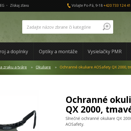
AEG
Získaj zľavu
Volajte Po-Pá, 9-18
+420 733 124 41
roj a doplnky
Optiky a montáže
Vysielačky PMR
a zraku a tváre
Okuliare
Ochranné okuliare AOSafety QX 2000, t
Ochranné okul
QX 2000, tmav
Slnečné ochranné okuliare QX 200
AOSafety.