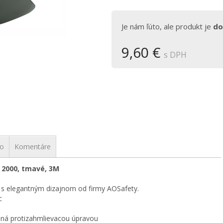
Je nám ľúto, ale produkt je
do
9,60 €
s DPH
vo
Komentáre
 2000, tmavé, 3M
 s elegantným dizajnom od firmy AOSafety.
c
rená protizahmlievacou úpravou