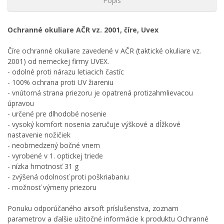
Popis
Ochranné okuliare AČR vz. 2001, číre, Uvex
Číre ochranné okuliare zavedené v AČR (taktické okuliare vz.
2001) od nemeckej firmy UVEX.
- odolné proti nárazu letiacich častíc
- 100% ochrana proti UV žiareniu
- vnútorná strana priezoru je opatrená protizahmlievacou
úpravou
- určené pre dlhodobé nosenie
- vysoký komfort nosenia zaručuje výškové a dĺžkové
nastavenie nožičiek
- neobmedzený bočné vnem
- vyrobené v 1. optickej triede
- nízka hmotnosť 31 g
- zvýšená odolnosť proti poškriabaniu
- možnosť výmeny priezoru
Ponuku odporúčaného airsoft príslušenstva, zoznam
parametrov a ďalšie užitočné informácie k produktu Ochranné