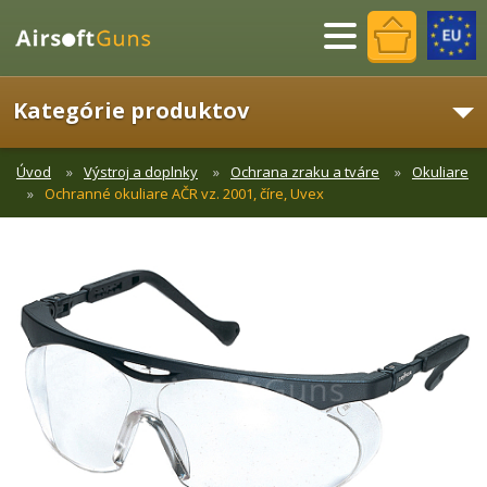
Menu
Kategórie produktov
Úvod
Výstroj a doplnky
Ochrana zraku a tváre
Okuliare
Ochranné okuliare AČR vz. 2001, číre, Uvex