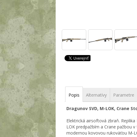
Popis
Alternatívy
Parametre
Dragunov SVD, M-LOK, Crane St
Elektrická airsoftová zbraň. Repl
LOK predpažbím a Crane pažbou v f
modernou kovovou rukoväťou M-LOK,