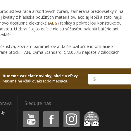
á produktová rada airsoftových zbraní, zameraná predovšetkým na
kvality z hľadiska použitých materiálov, ako aj lepší a stabilnejší
ovo dostupné elektrické (
AEG
) repliky s pokročilou konštrukciou,
sťou. U zbraní tejto edície nie sú súčasťou balenia batérie ani
zvlášť.
ušenstva, zoznam parametrov a ďalšie užitočné informácie k
ane Stock, TAN, Cyma Standard, CM.057B nájdete v záložkách.
Budeme zasielať novinky, akcie a zľavy.
Maximálne však dvakrát do mesiaca.
oprava
Sledujte nás
Youtube
Facebook
Instagram
Heureka
ódy