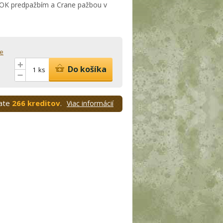
OK predpažbím a Crane pažbou v
e
+
Do košíka
ks
–
kate
266 kreditov
.
Viac informácií