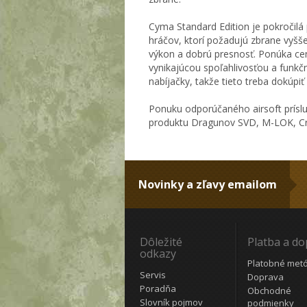
Cyma Standard Edition je pokročil
hráčov, ktorí požadujú zbrane vyššej 
výkon a dobrú presnosť. Ponúka cen
vynikajúcou spoľahlivosťou a funkčno
nabíjačky, takže tieto treba dokúpiť 
Ponuku odporúčaného airsoft prísl
produktu Dragunov SVD, M-LOK, Cr
Novinky a zľavy emailom
Dôležité
Platba a d
odkazy
Platobné met
Servis
Doprava
Poradňa
Obchodné
Slovník pojmov
podmienky