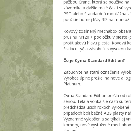
pažbou Crane, ktorá sa používa na 
závorníka a ďalšie malé časti sú vy
PSO alebo štandardná montážna zák
použitie hornej lišty RIS na montáž
Kovový zosilnený mechabox obsahuj
pružinu M120 + podložku v pieste (
protitlakovú hlavu piesta. Kovová
čistiacu tyč a zásobník s vysokou 
Čo je Cyma Standard Edition?
Zabudnite na staré označenia výrobc
Výrobca úplne prešiel na nové a log
Platinum.
Cyma Standard Edition prešla od r
sériou. Telá a vonkajšie časti sú te
predchádzajúcich rokoch vyrobené z
prípadoch boli bežné ABS plasty 
Významné vylepšenia sa týkali aj v
komory, nové vystužené mechaboxy,
zbrane.