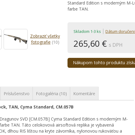
Standard Edition s moderným M-L
farbe TAN.
Skladom 1-3 ks
Dátum doručeni
Zobraziť všetky
265,60 €
fotografie
(10)
s DPH
Nákupom tohto produktu zís
Príslušenstvo
Fotogaléria (10)
Komentáre
ock, TAN, Cyma Standard, CM.057B
ika Dragunov SVD [CM.057B] Cyma Standard Edition s moderným M-
arbe TAN. Táto celokovová airsoftová replika je vybavená
 dlhou RIS lištou na kryte závorníka, nylonovou rukoväťou a