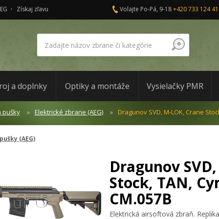
AEG
Získaj zľavu
Volajte Po-Pá, 9-18
+420 733 124 41
roj a doplnky
Optiky a montáže
Vysielačky PMR
a pušky
Elektrické zbrane (AEG)
Dragunov SVD, M-LOK, Crane Stoc
 pušky (AEG)
Dragunov SVD,
Stock, TAN, Cy
CM.057B
Elektrická airsoftová zbraň. Rep