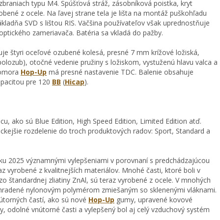
zbraniach typu M4. Spúšťová stráž, zásobníková poistka, kryt
robené z ocele. Na ľavej strane tela je lišta na montáž puškohľadu
ladňa SVD s lištou RIS. Väčšina používateľov však uprednostňuje
 optického zameriavača. Batéria sa vkladá do pažby.
e štyri oceľové ozubené kolesá, presné 7 mm krížové ložiská,
polozub), otočné vedenie pružiny s ložiskom, vystuženú hlavu valca a
 komora
Hop-Up
má presné nastavenie TDC. Balenie obsahuje
kapacitou pre 120
BB
(
Hicap
).
u, ako sú Blue Edition, High Speed Edition, Limited Edition atď.
ickejšie rozdelenie do troch produktových radov: Sport, Standard a
oku 2025 významnými vylepšeniami v porovnaní s predchádzajúcou
raz vyrobené z kvalitnejších materiálov. Mnohé časti, ktoré boli v
o štandardnej zliatiny ZnAl, sú teraz vyrobené z ocele. V mnohých
nahradené nylonovým polymérom zmiešaným so sklenenými vláknami.
nútorných častí, ako sú nové
Hop-Up
gumy, upravené kovové
 odolné vnútorné časti a vylepšený bol aj celý vzduchový systém