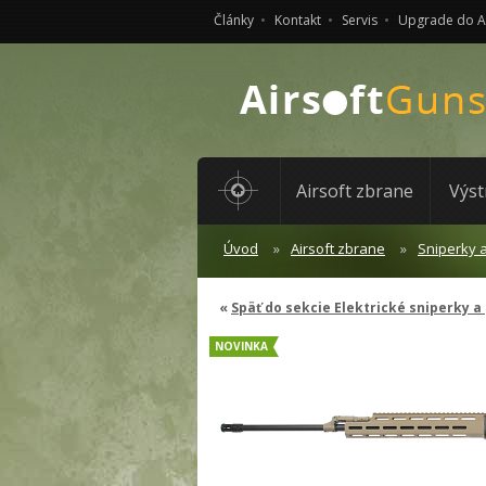
Články
Kontakt
Servis
Upgrade do 
Airsoft zbrane
Výst
Úvod
Airsoft zbrane
Sniperky 
Späť do sekcie Elektrické sniperky a
NOVINKA