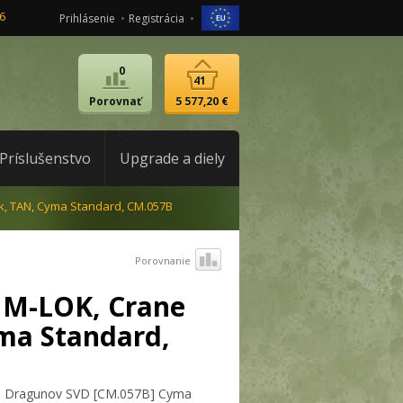
6
Prihlásenie
Registrácia
0
41
Porovnať
5 577,20 €
Príslušenstvo
Upgrade a diely
k, TAN, Cyma Standard, CM.057B
Porovnanie
 M-LOK, Crane
ma Standard,
lika Dragunov SVD [CM.057B] Cyma