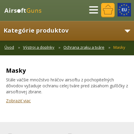
Menu
Kategórie produktov
Úvod
Výstroj a doplnky
Ochrana zraku a tváre
Masky
Masky
Stále väčšie množstvo hráčov airsoftu z pochopiteľných
dôvodov vyžaduje ochranu celej tváre pred zásahom guľôčky z
airsoftovej zbrane.
Zobraziť viac