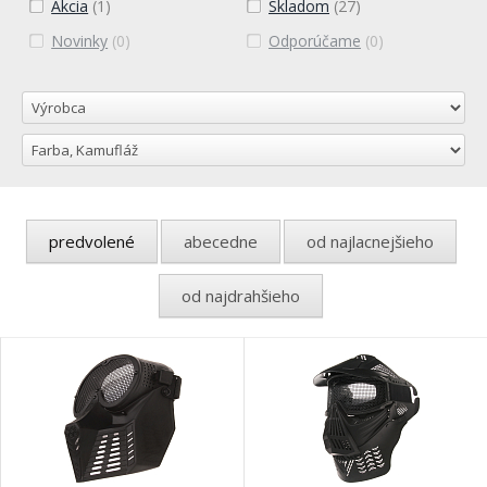
Akcia
(1)
Skladom
(27)
Novinky
(0)
Odporúčame
(0)
predvolené
abecedne
od najlacnejšieho
od najdrahšieho