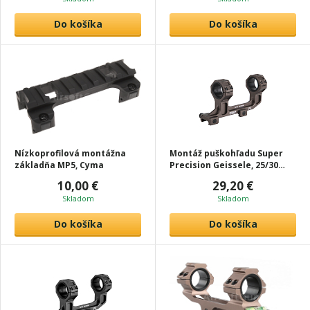
Do košíka
Do košíka
Nízkoprofilová montážna
Montáž puškohľadu Super
základňa MP5, Cyma
Precision Geissele, 25/30
mm, bronzová, T-Eagle
10,00 €
29,20 €
Skladom
Skladom
Do košíka
Do košíka