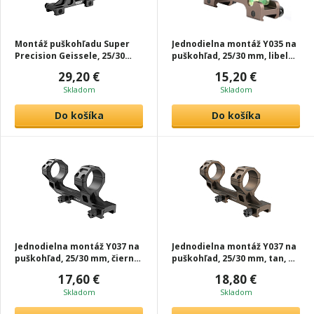
Montáž puškohľadu Super
Jednodielna montáž Y035 na
Precision Geissele, 25/30
puškohľad, 25/30 mm, libela,
mm, čierna, T-Eagle
tan, T-Eagle
29,20 €
15,20 €
Skladom
Skladom
Do košíka
Do košíka
Jednodielna montáž Y037 na
Jednodielna montáž Y037 na
puškohľad, 25/30 mm, čierna,
puškohľad, 25/30 mm, tan, T-
T-Eagle
Eagle
17,60 €
18,80 €
Skladom
Skladom