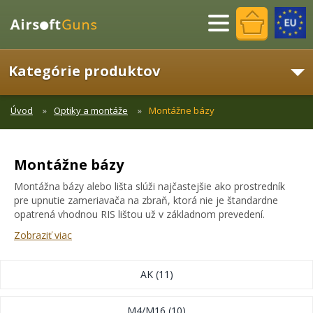
Menu
Kategórie produktov
Úvod
Optiky a montáže
Montážne bázy
Montážne bázy
Montážna bázy alebo lišta slúži najčastejšie ako prostredník
pre upnutie zameriavača na zbraň, ktorá nie je štandardne
opatrená vhodnou RIS lištou už v základnom prevedení.
Zobraziť viac
AK
(11)
M4/M16
(10)