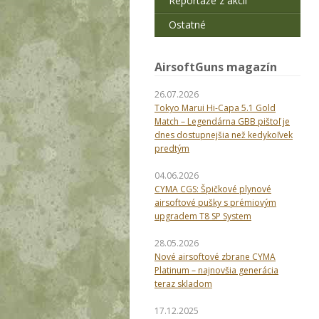
Reportáže z akcií
Ostatné
AirsoftGuns magazín
26.07.2026
Tokyo Marui Hi-Capa 5.1 Gold
Match – Legendárna GBB pištoľ je
dnes dostupnejšia než kedykoľvek
predtým
04.06.2026
CYMA CGS: Špičkové plynové
airsoftové pušky s prémiovým
upgradem T8 SP System
28.05.2026
Nové airsoftové zbrane CYMA
Platinum – najnovšia generácia
teraz skladom
17.12.2025