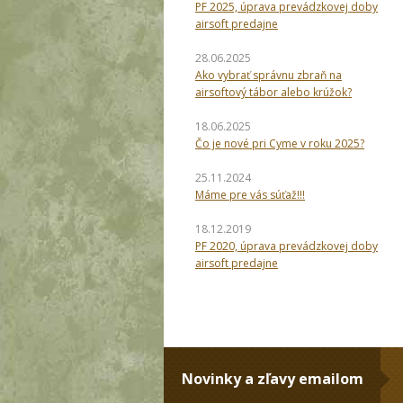
PF 2025, úprava prevádzkovej doby
airsoft predajne
28.06.2025
Ako vybrať správnu zbraň na
airsoftový tábor alebo krúžok?
18.06.2025
Čo je nové pri Cyme v roku 2025?
25.11.2024
Máme pre vás súťaž!!!
18.12.2019
PF 2020, úprava prevádzkovej doby
airsoft predajne
Novinky a zľavy emailom