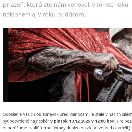
priazeň, ktorú ste nám venovali v tomto roku
naklonení aj v roku budúcom.
Odoslanie Vašich objednávok pred Vianocami je stále v našich silá
byť potvrdené najneskôr
v piatok 19.12.2025 v 12:00 hod.
Pre bez
odporúčame zvoliť formu úhrady dobierkou alebo vopred okamži