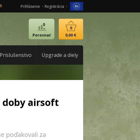
6
Prihlásenie
Registrácia
0
0
Porovnať
0,00 €
Príslušenstvo
Upgrade a diely
 doby airsoft
ne poďakovali za