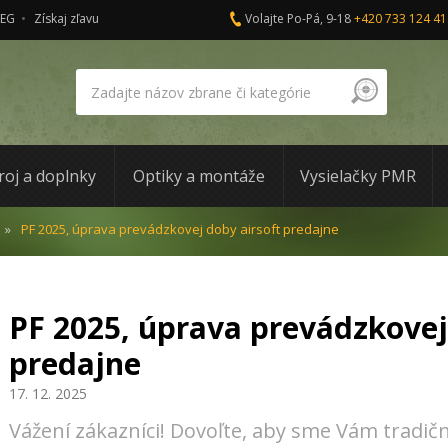
AEG
Získaj zľavu
Volajte Po-Pá, 9-18
+420 733 124 41
roj a doplnky
Optiky a montáže
Vysielačky PMR
PF 2025, úprava prevádzkovej doby airsoft predajne
PF 2025, úprava prevádzkovej
predajne
17. 12. 2025
Vážení zákazníci! Dovoľte, aby sme Vám tradič