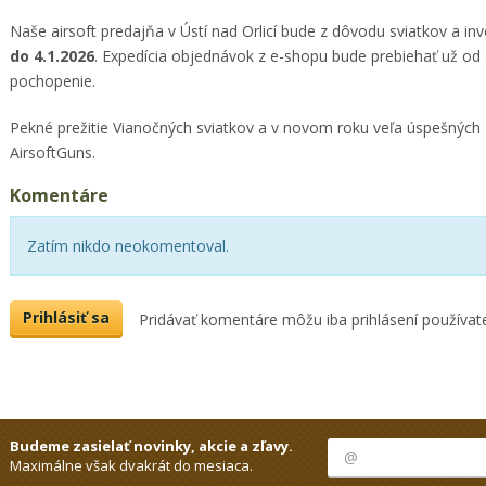
Naše airsoft predajňa v Ústí nad Orlicí bude z dôvodu sviatkov a in
do 4.1.2026
. Expedícia objednávok z e-shopu bude prebiehať už od
pochopenie.
Pekné prežitie Vianočných sviatkov a v novom roku veľa úspešných 
AirsoftGuns.
Komentáre
Zatím nikdo neokomentoval.
Prihlásiť sa
Pridávať komentáre môžu iba prihlásení používate
Budeme zasielať novinky, akcie a zľavy.
Maximálne však dvakrát do mesiaca.