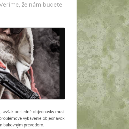
. Veríme, že nám budete
ch, avšak posledné objednávky musí
problémové vybavenie objednávok
tým bakovným prevodom.