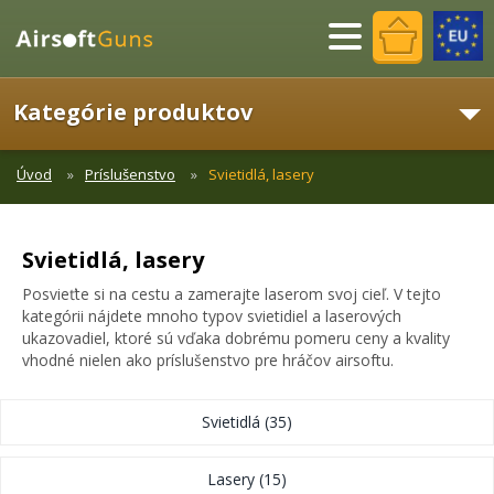
Menu
Kategórie produktov
Úvod
Príslušenstvo
Svietidlá, lasery
Svietidlá, lasery
Posvieťte si na cestu a zamerajte laserom svoj cieľ. V tejto
kategórii nájdete mnoho typov svietidiel a laserových
ukazovadiel, ktoré sú vďaka dobrému pomeru ceny a kvality
vhodné nielen ako príslušenstvo pre hráčov airsoftu.
Svietidlá
(35)
Lasery
(15)