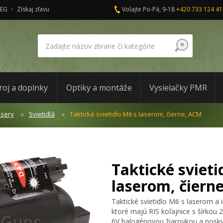
AEG
Získaj zľavu
Volajte Po-Pá, 9-18
+420 733 124 41
roj a doplnky
Optiky a montáže
Vysielačky PMR
asery
Svietidlá
Taktické svietidlo M6 s laserom, čierne, ACM
Taktické svieti
laserom, čiern
Taktické svietidlo M6 s laserom 
ktoré majú RIS koľajnice s šírkou 
6V halogénovou žiarovkou a poskyt