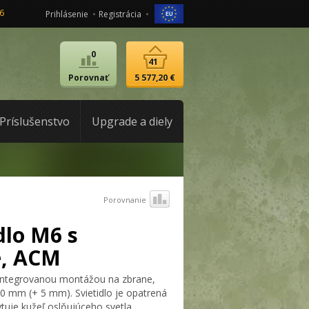
6
Prihlásenie
Registrácia
0
41
Porovnať
5 577,20 €
Príslušenstvo
Upgrade a diely
Porovnanie
dlo M6 s
e, ACM
a integrovanou montážou na zbrane,
20 mm (+ 5 mm). Svietidlo je opatrená
uje kužeľ oslňujúceho svetla.