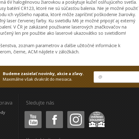
ená 6V halogénovou žiarovkou a poskytuje kužeľ oslňujúceho svetla.
usy batérií CR123, ktoré nie sú súčasťou balenia. Nie je možné použiť
du ich vyššieho napätia, ktoré môže zapríčiniť poškodenie žiarovky.
ný laser červenej farby. Ku svietidlu M6 je možné pripojiť aj externý
v balení. V ČR je zakázané používanie laserových značkovačov na
 určený len pre použitie ako laserové ukazovátko so svietidlom!
ušenstva, zoznam parametrov a ďalšie užitočné informácie k
serom, čierne, ACM nájdete v záložkách.
Budeme zasielať novinky, akcie a zľavy.
Maximálne však dvakrát do mesiaca.
oprava
Sledujte nás
Youtube
Facebook
Instagram
Heureka
ódy