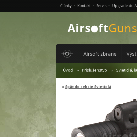
Články
Kontakt
Servis
Upgrade do 
Airsoft zbrane
Výst
Úvod
Príslušenstvo
Svietidlá, l
Späť do sekcie Svietidlá