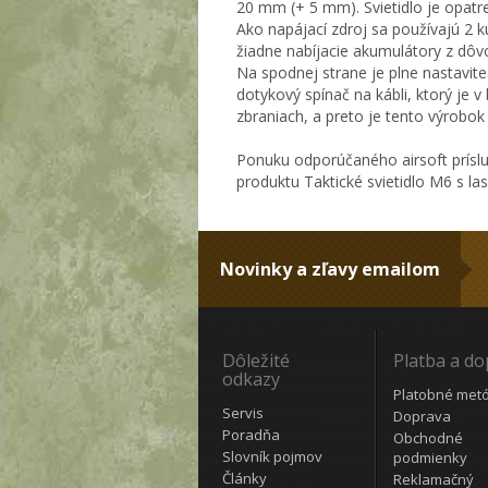
20 mm (+ 5 mm). Svietidlo je opatr
Ako napájací zdroj sa používajú 2 k
žiadne nabíjacie akumulátory z dôvo
Na spodnej strane je plne nastaviteľ
dotykový spínač na kábli, ktorý je 
zbraniach, a preto je tento výrobok
Ponuku odporúčaného airsoft prísl
produktu Taktické svietidlo M6 s la
Novinky a zľavy emailom
Dôležité
Platba a d
odkazy
Platobné met
Servis
Doprava
Poradňa
Obchodné
Slovník pojmov
podmienky
Články
Reklamačný