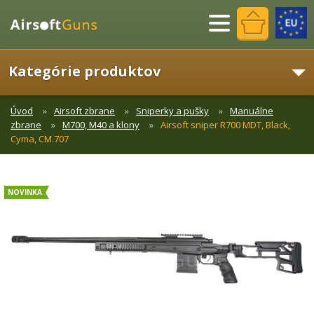
Menu
Kategórie produktov
Úvod
Airsoft zbrane
Sniperky a pušky
Manuálne
zbrane
M700, M40 a klony
Airsoft sniper R700 MDT, Black,
Cyma, CM.707
NOVINKA