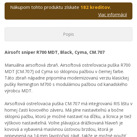
Nákupom tohto produktu získate
182 kreditov
.
Viac informácií
Popis
Airsoft sniper R700 MDT, Black, Cyma, CM.707
Manuálna airsoftová zbraň. Airsoftová ostreľovacia puška R700
MDT [CM.707] od Cyma so sklopnou pažbou v čiernej farbe.
Táto zbraň nápadne pripomína modernizovanú verziu klasickej
pušky Remington M700 s modulárnou pažbou od kanadského
výrobcu MDT.
Airsoftová ostreľovacia puška CM.707 má integrovanú RIS lištu v
hornej časti kovového záveru. Má plne nastaviteľnú a bočne
sklopnú pažbu, ktorú je možné nastaviť na dĺžku, a lícnica je tiež
výškovo nastaviteľná. Voľne plávajúca drážkovaná hlaveň je
kovová a vybavená masívnou úsťovou brzdou, ktorá je
pripevnená na 14 mm ľavotočivý závit, takže je možné použiť