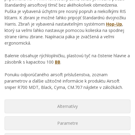
štandardný airsoftový tlmič bez akéhokoľvek obmedzenia.
Puška je vybavená úchytmi pre nosný popruh a niekoľkými RIS
lištami. K zbrani je možné ľahko pripojiť štandardnú dvojnožku
Harris. Zbraň je vybavená nastaviteľným systémom
Hop-Up
,
ktorý sa veľmi ľahko nastavuje pomocou kolieska na spodnej
strane rámu zbrane. Napínacia páka je zväčšená a veľmi
ergonomická.
Balenie obsahuje rýchloplničku, plastovú tyč na čistenie hlavne a
zásobník s kapacitou 100
BB
.
Ponuku odporúčaného airsoft príslušenstva, zoznam
parametrov a ďalšie užitočné informácie k produktu Airsoft
sniper R700 MDT, Black, Cyma, CM.707 nájdete v záložkách.
Alternatívy
Parametre