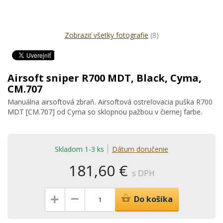
Zobraziť všetky fotografie
(8)
Airsoft sniper R700 MDT, Black, Cyma,
CM.707
Manuálna airsoftová zbraň. Airsoftová ostreľovacia puška R700
MDT [CM.707] od Cyma so sklopnou pažbou v čiernej farbe.
Skladom 1-3 ks
Dátum doručenie
181,60 €
s DPH
–
+
Do košíka