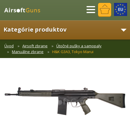
Menu
Kategórie produktov
Úvod
Airsoft zbrane
Útočné pušky a samopaly
Manuálne zbrane
H&K G3A3, Tokyo Marui