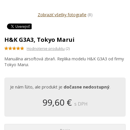
Zobraziť všetky fotografie
(8)
H&K G3A3, Tokyo Marui
Hodnotenie produktu
(2)
Manuálna airsoftová zbraň. Replika modelu H&K G3A3 od firmy
Tokyo Marui.
Je nám ľúto, ale produkt je
dočasne nedostupný
.
99,60 €
s DPH