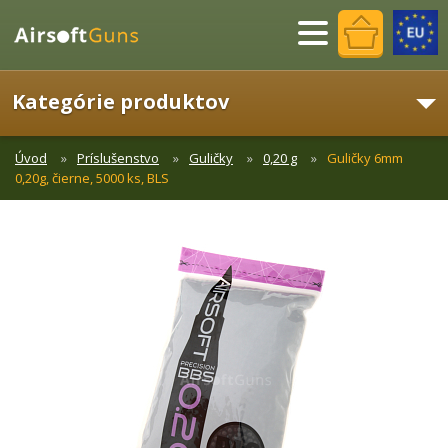
Menu
Kategórie produktov
Úvod
Príslušenstvo
Guličky
0,20 g
Guličky 6mm
0,20g, čierne, 5000 ks, BLS