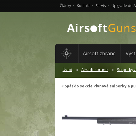
Články
Kontakt
Servis
Upgrade do 
Airsoft zbrane
Výst
Úvod
Airsoft zbrane
Sniperky 
Späť do sekcie Plynové sniperky a p