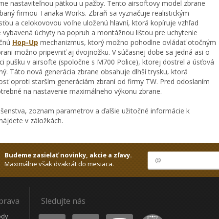
vne nastaviteľnou pätkou u pažby. Tento airsoftovy model zbrane
aný firmou Tanaka Works. Zbraň sa vyznačuje realistickým
ou a celokovovou voľne uloženú hlavní, ktorá kopíruje vzhľad
e vybavená úchyty na popruh a montážnou lištou pre uchytenie
učnú
Hop-Up
mechanizmus, ktorý možno pohodlne ovládať otočným
rani možno pripevniť aj dvojnožku. V súčasnej dobe sa jedná asi o
ci pušku v airsofte (spoločne s M700 Police), ktorej dostrel a úsťová
ný. Táto nová generácia zbrane obsahuje dlhší trysku, ktorá
ť oproti starším generáciám zbraní od firmy TW. Pred odoslaním
otrebné na nastavenie maximálneho výkonu zbrane.
ušenstva, zoznam parametrov a ďalšie užitočné informácie k
ájdete v záložkách.
Budeme zasielať novinky, akcie a zľavy.
Maximálne však dvakrát do mesiaca.
oprava
Sledujte nás
Youtube
Facebook
Instagram
Heureka
ódy