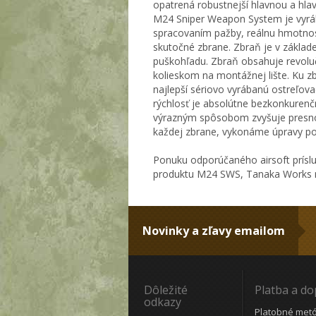
opatrená robustnejší hlavnou a hla
M24 Sniper Weapon System je vyráb
spracovaním pažby, reálnu hmotnosť
skutočné zbrane. Zbraň je v základ
puškohľadu. Zbraň obsahuje revol
kolieskom na montážnej lište. Ku zb
najlepší sériovo vyrábanú ostreľova
rýchlosť je absolútne bezkonkurenč
výrazným spôsobom zvyšuje presnos
každej zbrane, vykonáme úpravy p
Ponuku odporúčaného airsoft prísl
produktu M24 SWS, Tanaka Works n
Novinky a zľavy emailom
Dôležité
Platba a d
odkazy
Platobné met