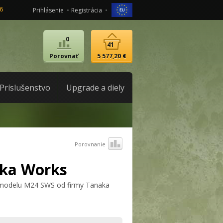
6
Prihlásenie
Registrácia
0
41
Porovnať
5 577,20 €
Príslušenstvo
Upgrade a diely
Porovnanie
ka Works
a modelu M24 SWS od firmy Tanaka