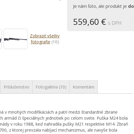
Je nám ľúto, ale produkt je
do
559,60 €
s DPH
Zobraziť všetky
fotografie
(10)
Príslušenstvo
Fotogaléria (10)
Komentáre
ná v mnohých modifikáciách a patrí medzi štandardné zbrane
h armád či špeciálnych jednotiek po celom svete. Puška M24 bola
mády v roku 1988, keď nahradila pušky M21 respektíve M14. Zbraň
00, z ktorej prevzala nabíjací mechanizmus, ale navyše bola