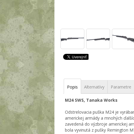
Popis
Alternatívy
Parametre
M24 SWS, Tanaka Works
Odstrelovacia puška M24 je vyrába
americkej armády a mnohých ďalšíc
zavedená do výzbroje americkej ar
bola vyvinutá z pušky Remington M7