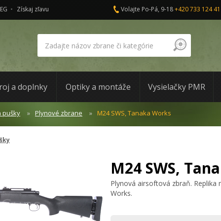
AEG
Získaj zľavu
Volajte Po-Pá, 9-18
+420 733 124 41
roj a doplnky
Optiky a montáže
Vysielačky PMR
a pušky
Plynové zbrane
M24 SWS, Tanaka Works
ušky
M24 SWS, Tana
Plynová airsoftová zbraň. Replik
Works.