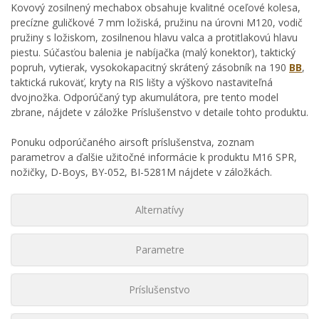
Kovový zosilnený mechabox obsahuje kvalitné oceľové kolesa,
precízne guličkové 7 mm ložiská, pružinu na úrovni M120, vodič
pružiny s ložiskom, zosilnenou hlavu valca a protitlakovú hlavu
piestu. Súčasťou balenia je nabíjačka (malý konektor), taktický
popruh, vytierak, vysokokapacitný skrátený zásobník na 190
BB
,
taktická rukoväť, kryty na RIS lišty a výškovo nastaviteľná
dvojnožka. Odporúčaný typ akumulátora, pre tento model
zbrane, nájdete v záložke Príslušenstvo v detaile tohto produktu.
Ponuku odporúčaného airsoft príslušenstva, zoznam
parametrov a ďalšie užitočné informácie k produktu M16 SPR,
nožičky, D-Boys, BY-052, BI-5281M nájdete v záložkách.
Alternatívy
Parametre
Príslušenstvo