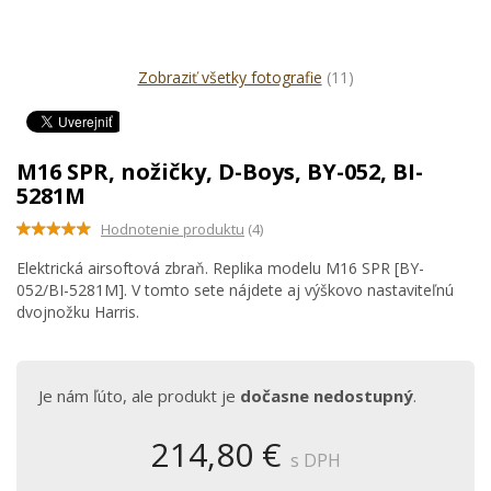
Zobraziť všetky fotografie
(11)
M16 SPR, nožičky, D-Boys, BY-052, BI-
5281M
Hodnotenie produktu
(4)
Elektrická airsoftová zbraň. Replika modelu M16 SPR [BY-
052/BI-5281M]. V tomto sete nájdete aj výškovo nastaviteľnú
dvojnožku Harris.
Je nám ľúto, ale produkt je
dočasne nedostupný
.
214,80 €
s DPH