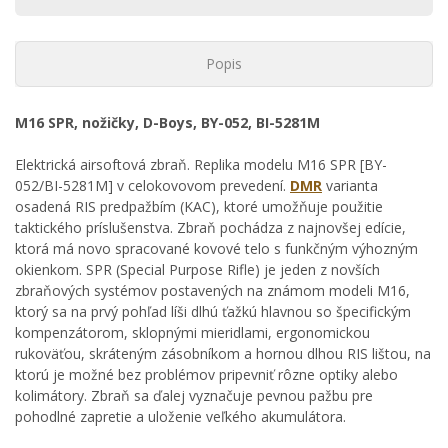
Popis
M16 SPR, nožičky, D-Boys, BY-052, BI-5281M
Elektrická airsoftová zbraň. Replika modelu M16 SPR [BY-
052/BI-5281M] v celokovovom prevedení.
DMR
varianta
osadená RIS predpažbím (KAC), ktoré umožňuje použitie
taktického príslušenstva. Zbraň pochádza z najnovšej edície,
ktorá má novo spracované kovové telo s funkčným výhozným
okienkom. SPR (Special Purpose Rifle) je jeden z novších
zbraňových systémov postavených na známom modeli M16,
ktorý sa na prvý pohľad líši dlhú ťažkú hlavnou so špecifickým
kompenzátorom, sklopnými mieridlami, ergonomickou
rukoväťou, skráteným zásobníkom a hornou dlhou RIS lištou, na
ktorú je možné bez problémov pripevniť rôzne optiky alebo
kolimátory. Zbraň sa ďalej vyznačuje pevnou pažbu pre
pohodlné zapretie a uloženie veľkého akumulátora.