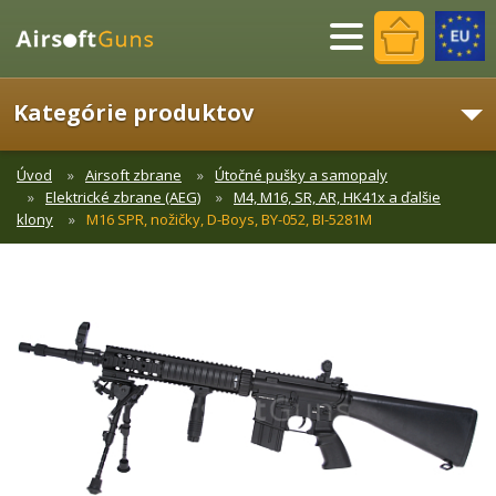
Menu
Kategórie produktov
Úvod
Airsoft zbrane
Útočné pušky a samopaly
Elektrické zbrane (AEG)
M4, M16, SR, AR, HK41x a ďalšie
klony
M16 SPR, nožičky, D-Boys, BY-052, BI-5281M