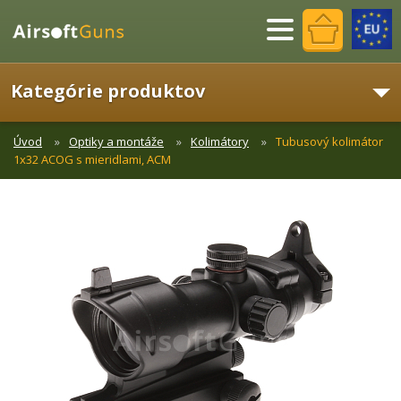
Menu
Kategórie produktov
Úvod
Optiky a montáže
Kolimátory
Tubusový kolimátor
1x32 ACOG s mieridlami, ACM