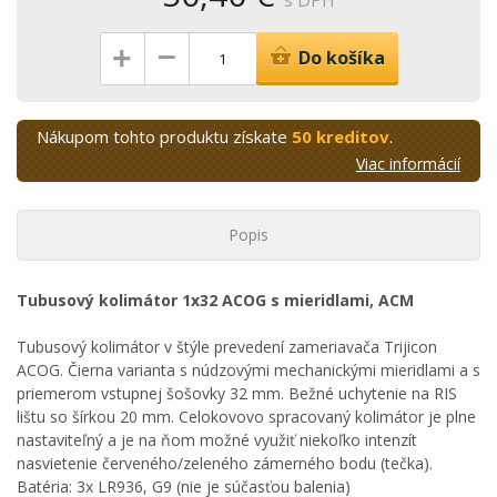
s DPH
–
+
Do košíka
Nákupom tohto produktu získate
50 kreditov
.
Viac informácií
Popis
Tubusový kolimátor 1x32 ACOG s mieridlami, ACM
Tubusový kolimátor v štýle prevedení zameriavača Trijicon
ACOG. Čierna varianta s núdzovými mechanickými mieridlami a s
priemerom vstupnej šošovky 32 mm. Bežné uchytenie na RIS
lištu so šírkou 20 mm. Celokovovo spracovaný kolimátor je plne
nastaviteľný a je na ňom možné využiť niekoľko intenzít
nasvietenie červeného/zeleného zámerného bodu (tečka).
Batéria: 3x LR936, G9 (nie je súčasťou balenia)