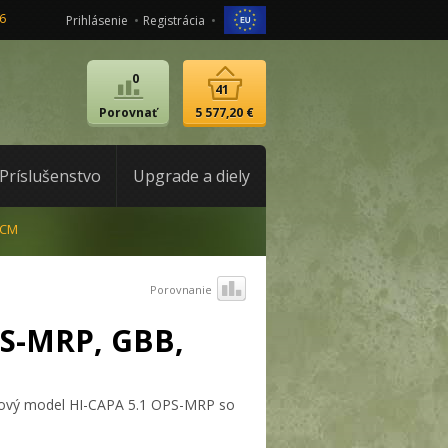
6
Prihlásenie
Registrácia
0
41
Porovnať
5 577,20 €
Príslušenstvo
Upgrade a diely
ACM
Porovnanie
PS-MRP, GBB,
ovový model HI-CAPA 5.1 OPS-MRP so