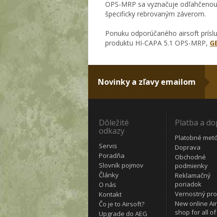
OPS-MRP sa vyznačuje odľahčenou s
špecificky rebrovaným záverom.
Ponuku odporúčaného airsoft prísl
produktu HI-CAPA 5.1 OPS-MRP,
G
Novinky a zľavy emailom
Dôležité
Platba a d
odkazy
Platobné met
Servis
Doprava
Poradňa
Obchodné
Slovník pojmov
podmienky
Články
Reklamačný
poriadok
O nás
Vernostný pr
Kontakt
New online Air
Čo je to Airsoft?
shop for all of
Upgrade do AEG