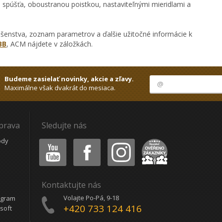
púšťa, oboustranou poistkou, nastaviteľnými mieridlami a
ušenstva, zoznam parametrov a ďalšie užitočné informácie k
BB
, ACM nájdete v záložkách.
Budeme zasielať novinky, akcie a zľavy.
Maximálne však dvakrát do mesiaca.
oprava
Sledujte nás
Youtube
Facebook
Instagram
Heureka
ódy
Kontaktujte nás
Volajte Po-Pá, 9-18
ogram
+420 733 124 416
soft