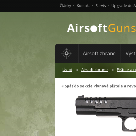
Články
Kontakt
Servis
Upgrade do 
Airsoft zbrane
Výst
Úvod
Airsoft zbrane
Pištole a 
Späť do sekcie Plynové pištole a rev