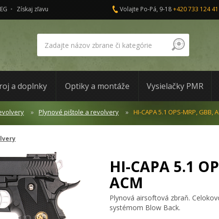
AEG
Získaj zľavu
Volajte Po-Pá, 9-18
+420 733 124 41
roj a doplnky
Optiky a montáže
Vysielačky PMR
revolvery
Plynové pištole a revolvery
HI-CAPA 5.1 OPS-MRP, GBB, 
olvery
HI-CAPA 5.1 O
ACM
Plynová airsoftová zbraň. Celok
systémom Blow Back.