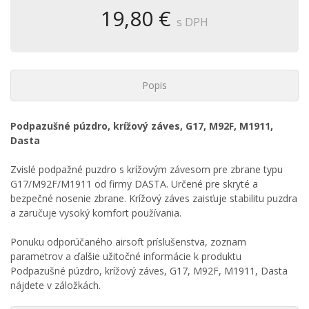
19,80 €
s DPH
Popis
Podpazušné púzdro, krížový záves, G17, M92F, M1911,
Dasta
Zvislé podpažné puzdro s krížovým závesom pre zbrane typu
G17/M92F/M1911 od firmy DASTA. Určené pre skryté a
bezpečné nosenie zbrane. Krížový záves zaisťuje stabilitu puzdra
a zaručuje vysoký komfort používania.
Ponuku odporúčaného airsoft príslušenstva, zoznam
parametrov a ďalšie užitočné informácie k produktu
Podpazušné púzdro, krížový záves, G17, M92F, M1911, Dasta
nájdete v záložkách.