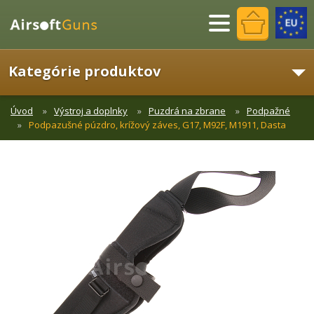
Menu
Kategórie produktov
Úvod
Výstroj a doplnky
Puzdrá na zbrane
Podpažné
Podpazušné púzdro, krížový záves, G17, M92F, M1911, Dasta