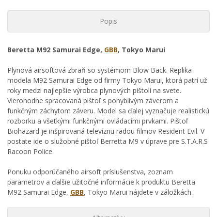
Popis
Beretta M92 Samurai Edge,
GBB
, Tokyo Marui
Plynová airsoftová zbraň so systémom Blow Back. Replika
modela M92 Samurai Edge od firmy Tokyo Marui, ktorá patrí už
roky medzi najlepšie výrobca plynových pištolí na svete.
Vierohodne spracovaná pištoľ s pohyblivým záverom a
funkčným záchytom záveru. Model sa ďalej vyznačuje realistickú
rozborku a všetkými funkčnými ovládacími prvkami. Pištoľ
Biohazard je inšpirovaná televíznu radou filmov Resident Evil. V
postate ide o služobné pištoľ Berretta M9 v úprave pre S.T.A.R.S
Racoon Police.
Ponuku odporúčaného airsoft príslušenstva, zoznam
parametrov a ďalšie užitočné informácie k produktu Beretta
M92 Samurai Edge,
GBB
, Tokyo Marui nájdete v záložkách.