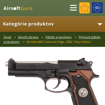
Menu
Kategórie produktov
Úvod
Airsoft zbrane
Pištole a revolvery
Plynové pištole
a revolvery
Beretta M92 Samurai Edge, GBB, Tokyo Marui