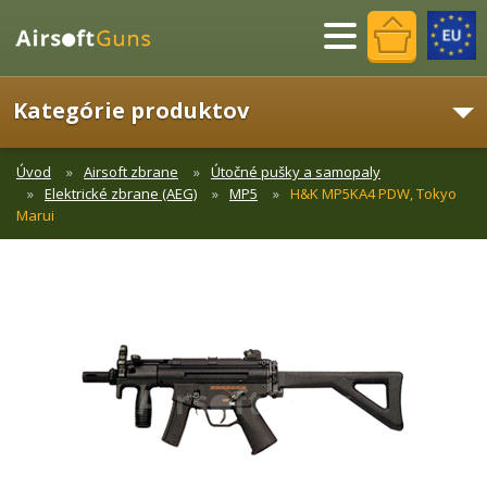
Menu
Kategórie produktov
Úvod
Airsoft zbrane
Útočné pušky a samopaly
Elektrické zbrane (AEG)
MP5
H&K MP5KA4 PDW, Tokyo
Marui