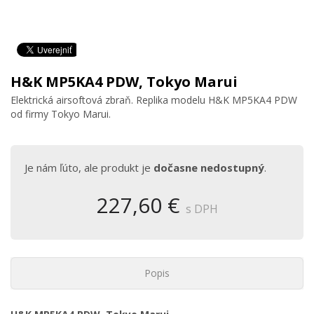
H&K MP5KA4 PDW, Tokyo Marui
Elektrická airsoftová zbraň. Replika modelu H&K MP5KA4 PDW
od firmy Tokyo Marui.
Je nám ľúto, ale produkt je
dočasne nedostupný
.
227,60 €
s DPH
Popis