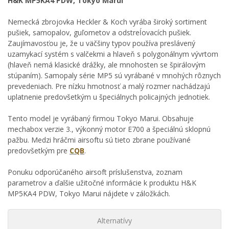
H&K MP5KA4 PDW, Tokyo Marui
Nemecká zbrojovka Heckler & Koch vyrába široký sortiment
pušiek, samopalov, guľometov a odstreĺovacích pušiek.
Zaujímavosťou je, že u väčšiny typov používa preslávený
uzamykací systém s valčekmi a hlaveň s polygonálnym vývrtom
(hlaveň nemá klasické drážky, ale mnohosten se špirálovým
stúpaním). Samopaly série MP5 sú vyrábané v mnohých rôznych
prevedeniach. Pre nízku hmotnosť a malý rozmer nachádzajú
uplatnenie predovšetkým u špeciálnych policajných jednotiek.
Tento model je vyrábaný firmou Tokyo Marui. Obsahuje
mechabox verzie 3., výkonný motor E700 a špeciálnú sklopnú
pažbu. Medzi hráčmi airsoftu sú tieto zbrane používané
predovšetkým pre
CQB
.
Ponuku odporúčaného airsoft príslušenstva, zoznam
parametrov a ďalšie užitočné informácie k produktu H&K
MP5KA4 PDW, Tokyo Marui nájdete v záložkách.
Alternatívy