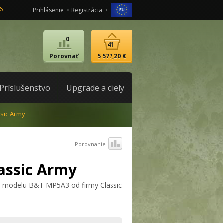
6
Prihlásenie
Registrácia
0
41
Porovnať
5 577,20 €
Príslušenstvo
Upgrade a diely
sic Army
Porovnanie
assic Army
ika modelu B&T MP5A3 od firmy Classic