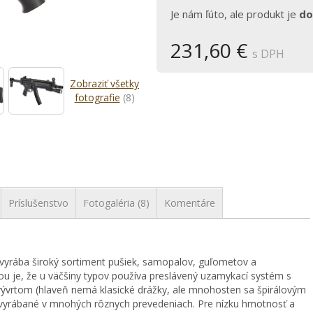
Je nám ľúto, ale produkt je
do
231,60 €
s DPH
Zobraziť všetky
fotografie
(8)
Príslušenstvo
Fotogaléria (8)
Komentáre
yrába široký sortiment pušiek, samopalov, guľometov a
ou je, že u väčšiny typov používa preslávený uzamykací systém s
vývrtom (hlaveň nemá klasické drážky, ale mnohosten sa špirálovým
vyrábané v mnohých rôznych prevedeniach. Pre nízku hmotnosť a