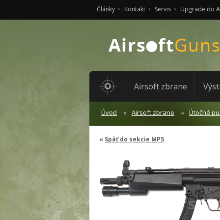
Články
Kontakt
Servis
Upgrade do 
Airsoft zbrane
Výst
Úvod
Airsoft zbrane
Útočné pu
Späť do sekcie MP5