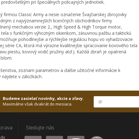
predovšetkým pri špeciálnych policajných jednotiek.
 firmou Classic Army a nesie označenie Švajčiarskej zbrojovky
dným z najvýznamnejších licenčných obchodníkov firmy
lnený mechabox verzie 2., High Speed & High Torque motor,
 tela s funkčným výhozným okienkom, zásuvnou pažbu a taktickú
ožňuje pohodlnejšie a rýchlejšie reguláciu hopu vo vyhadzovacie
j série CA, ktorá má výrazne kvalitnejšie spracovanie kovového tela
hlavu piestu, kovový vodič pružiny atď.). Každá zbraň je opatrená
íslom.
ušenstva, zoznam parametrov a ďalšie užitočné informácie k
nájdete v záložkách.
Budeme zasielať novinky, akcie a zľavy.
Maximálne však dvakrát do mesiaca.
oprava
Sledujte nás
Youtube
Facebook
Instagram
Heureka
ódy