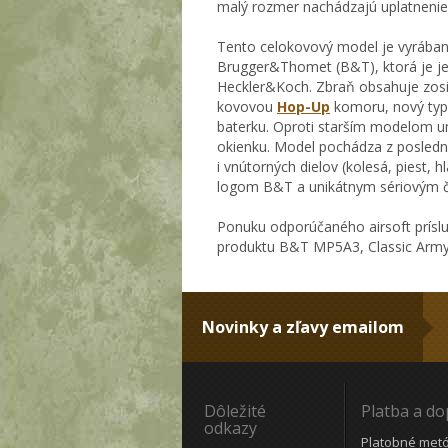
malý rozmer nachádzajú uplatnenie 
Tento celokovový model je vyrábaný
Brugger&Thomet (B&T), ktorá je je
Heckler&Koch. Zbraň obsahuje zosi
kovovou
Hop-Up
komoru, nový typ
baterku. Oproti starším modelom um
okienku. Model pochádza z posledne
i vnútorných dielov (kolesá, piest, 
logom B&T a unikátnym sériovým č
Ponuku odporúčaného airsoft prísl
produktu B&T MP5A3, Classic Army 
Novinky a zľavy emailom
Dôležité
Platba a d
odkazy
Platobné met