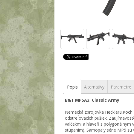
Popis
Alternatívy
Parametre
B&T MP5A3, Classic Army
Nemecká zbrojovka Heckler&Koch v
odstreĺovacích pušiek. Zaujímavosť
valčekmi a hlaveň s polygonálnym 
stúpaním). Samopaly série MP5 sú 