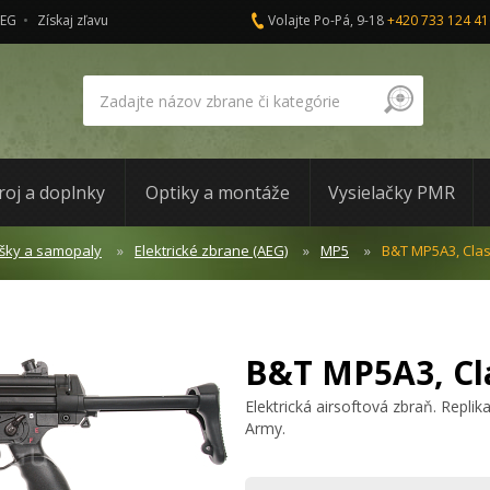
AEG
Získaj zľavu
Volajte Po-Pá, 9-18
+420 733 124 41
roj a doplnky
Optiky a montáže
Vysielačky PMR
šky a samopaly
Elektrické zbrane (AEG)
MP5
B&T MP5A3, Clas
B&T MP5A3, Cl
Elektrická airsoftová zbraň. Repl
Army.