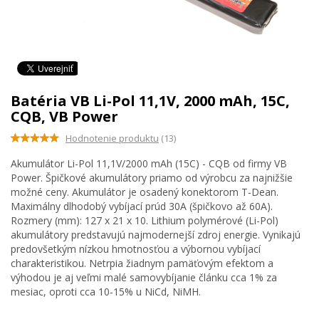
Batéria VB Li-Pol 11,1V, 2000 mAh, 15C,
CQB, VB Power
Hodnotenie produktu
(13)
Akumulátor Li-Pol 11,1V/2000 mAh (15C) - CQB od firmy VB
Power. Špičkové akumulátory priamo od výrobcu za najnižšie
možné ceny. Akumulátor je osadený konektorom T-Dean.
Maximálny dlhodobý vybíjací prúd 30A (špičkovo až 60A).
Rozmery (mm): 127 x 21 x 10. Lithium polymérové (Li-Pol)
akumulátory predstavujú najmodernejší zdroj energie. Vynikajú
predovšetkým nízkou hmotnosťou a výbornou vybíjací
charakteristikou. Netrpia žiadnym pamäťovým efektom a
výhodou je aj veľmi malé samovybíjanie článku cca 1% za
mesiac, oproti cca 10-15% u NiCd, NiMH.