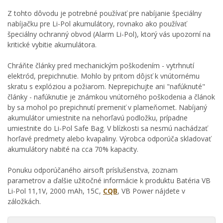
Z tohto dôvodu je potrebné používať pre nabíjanie špeciálny
nabíjačku pre Li-Pol akumulátory, rovnako ako používať
špeciálny ochranný obvod (Alarm Li-Pol), ktorý vás upozorní na
kritické vybitie akumulátora.
Chráňte články pred mechanickým poškodením - vytrhnutí
elektród, prepichnutie. Mohlo by pritom dôjsť k vnútornému
skratu s explóziou a požiarom. Neprepichujte ani "nafúknuté"
články - nafúknutie je známkou vnútorného poškodenia a článok
by sa mohol po prepichnutí premeniť v plameňomet. Nabíjaný
akumulátor umiestnite na nehorľavú podložku, prípadne
umiestnite do Li-Pol Safe Bag. V blízkosti sa nesmú nachádzať
horľavé predmety alebo kvapaliny. Výrobca odporúča skladovať
akumulátory nabité na cca 70% kapacity.
Ponuku odporúčaného airsoft príslušenstva, zoznam
parametrov a ďalšie užitočné informácie k produktu Batéria VB
Li-Pol 11,1V, 2000 mAh, 15C,
CQB
, VB Power nájdete v
záložkách.