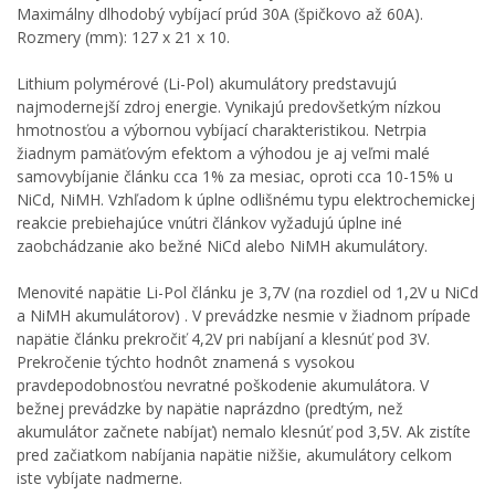
Maximálny dlhodobý vybíjací prúd 30A (špičkovo až 60A).
Rozmery (mm): 127 x 21 x 10.
Lithium polymérové ​​(Li-Pol) akumulátory predstavujú
najmodernejší zdroj energie. Vynikajú predovšetkým nízkou
hmotnosťou a výbornou vybíjací charakteristikou. Netrpia
žiadnym pamäťovým efektom a výhodou je aj veľmi malé
samovybíjanie článku cca 1% za mesiac, oproti cca 10-15% u
NiCd, NiMH. Vzhľadom k úplne odlišnému typu elektrochemickej
reakcie prebiehajúce vnútri článkov vyžadujú úplne iné
zaobchádzanie ako bežné NiCd alebo NiMH akumulátory.
Menovité napätie Li-Pol článku je 3,7V (na rozdiel od 1,2V u NiCd
a NiMH akumulátorov) . V prevádzke nesmie v žiadnom prípade
napätie článku prekročiť 4,2V pri nabíjaní a klesnúť pod 3V.
Prekročenie týchto hodnôt znamená s vysokou
pravdepodobnosťou nevratné poškodenie akumulátora. V
bežnej prevádzke by napätie naprázdno (predtým, než
akumulátor začnete nabíjať) nemalo klesnúť pod 3,5V. Ak zistíte
pred začiatkom nabíjania napätie nižšie, akumulátory celkom
iste vybíjate nadmerne.