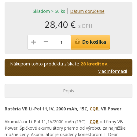
Skladom > 50 ks
Dátum doručenie
28,40 €
s DPH
–
+
Do košíka
Nákupom tohto produktu získate
28 kreditov
.
Viac informácií
Popis
Batéria VB Li-Pol 11,1V, 2000 mAh, 15C,
CQB
, VB Power
Akumulátor Li-Pol 11,1V/2000 mAh (15C) -
CQB
od firmy VB
Power. Špičkové akumulátory priamo od výrobcu za najnižšie
možné ceny. Akumulátor je osadený konektorom T-Dean.