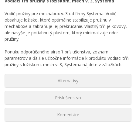
Vodiaci tŕň pružiny s ložiskom, mech v. 3, Systema
Vodič pružiny pre mechabox v. 3 od firmy Systema. Vodič
obsahuje ložisko, ktoré optimálne stabilizuje pružinu v
mechaboxe a zabraňuje jej prekrúcanie. Vlastný tŕň je kovový,
ale navyše je potiahnutý plastom, ktorý minimalizuje oder
pružiny.
Ponuku odporúčaného airsoft príslušenstva, zoznam
parametrov a ďalšie užitočné informácie k produktu Vodiaci tŕň
pružiny s ložiskom, mech v. 3, Systema nájdete v záložkách.
Alternatívy
Príslušenstvo
Komentáre