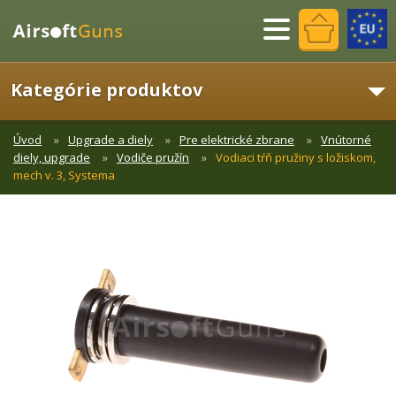
Menu
Kategórie produktov
Úvod
Upgrade a diely
Pre elektrické zbrane
Vnútorné
diely, upgrade
Vodiče pružín
Vodiaci tŕň pružiny s ložiskom,
mech v. 3, Systema