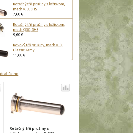
Rotačný tŕň pružiny s ložiskom,
mech v. 3, SHS
7,60 €
Rotačný tŕň pružiny s ložiskom,
mech QSC, SHS
9,60 €
Kovový tŕň pružiny, mech v. 3,
Classic Army
11,60 €
jdrahšieho
Rotačný tŕň pružiny s