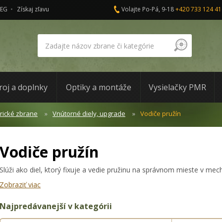
AEG
Získaj zľavu
Volajte Po-Pá, 9-18
+420 733 124 41
roj a doplnky
Optiky a montáže
Vysielačky PMR
trické zbrane
Vnútorné diely, upgrade
Vodiče pružín
Vodiče pružín
Slúži ako diel, ktorý fixuje a vedie pružinu na správnom mieste v me
Zobraziť viac
Najpredávanejší v kategórii