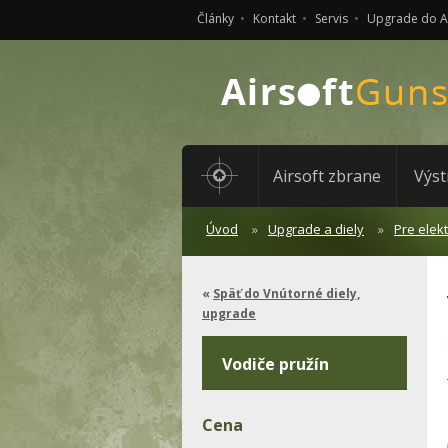
Články
Kontakt
Servis
Upgrade do 
Airsoft zbrane
Výst
Úvod
Upgrade a diely
Pre elek
Späť do Vnútorné diely,
upgrade
Vodiče pružín
Cena