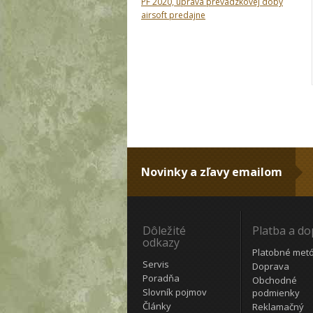
PF 2020, úprava prevádzkovej doby
airsoft predajne
Novinky a zľavy emailom
Dôležité
Platba a d
odkazy
Platobné met
Servis
Doprava
Poradňa
Obchodné
Slovník pojmov
podmienky
Články
Reklamačný