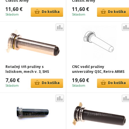
Classic Army
Classic Army
11,60 €
11,60 €
Do košíka
Do košíka
Skladom
Skladom
Rotačný tŕň pružiny s
CNC vodič pružiny
ložiskom, mech v. 3, SHS
univerzálny QSC, Retro ARMS
7,60 €
19,60 €
Do košíka
Do košíka
Skladom
Skladom