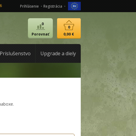
6
Prihlásenie
Registrácia
0
0
Porovnať
0,00 €
Príslušenstvo
Upgrade a diely
chaboxe.