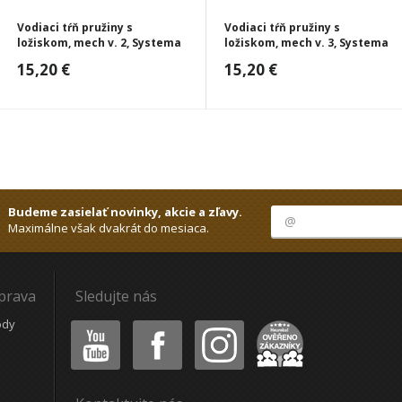
Vodiaci tŕň pružiny s
Vodiaci tŕň pružiny s
ložiskom, mech v. 2, Systema
ložiskom, mech v. 3, Systema
15,20 €
15,20 €
Budeme zasielať novinky, akcie a zľavy.
Maximálne však dvakrát do mesiaca.
oprava
Sledujte nás
Youtube
Facebook
Instagram
Heureka
ódy