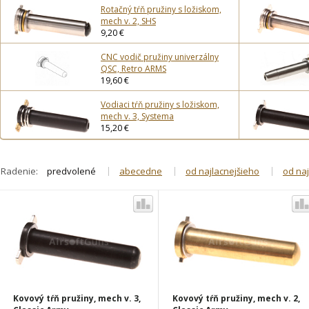
Rotačný tŕň pružiny s ložiskom,
mech v. 2, SHS
9,20 €
CNC vodič pružiny univerzálny
QSC, Retro ARMS
19,60 €
Vodiaci tŕň pružiny s ložiskom,
mech v. 3, Systema
15,20 €
Radenie:
predvolené
abecedne
od najlacnejšieho
od na
Kovový tŕň pružiny, mech v. 3,
Kovový tŕň pružiny, mech v. 2,