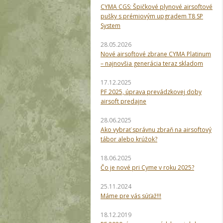
CYMA CGS: Špičkové plynové airsoftové
pušky s prémiovým upgradem T8 SP
System
28.05.2026
Nové airsoftové zbrane CYMA Platinum
– najnovšia generácia teraz skladom
17.12.2025
PF 2025, úprava prevádzkovej doby
airsoft predajne
28.06.2025
Ako vybrať správnu zbraň na airsoftový
tábor alebo krúžok?
18.06.2025
Čo je nové pri Cyme v roku 2025?
25.11.2024
Máme pre vás súťaž!!!
18.12.2019