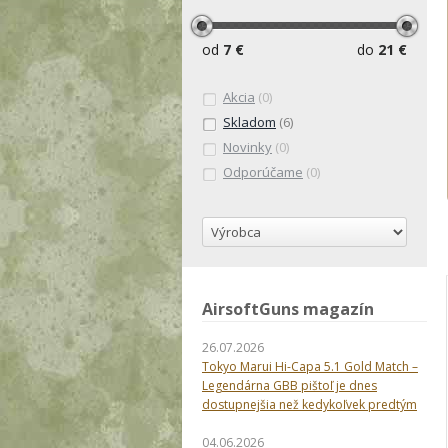
od
7 €
do
21 €
Akcia
(0)
Skladom
(6)
Novinky
(0)
Odporúčame
(0)
AirsoftGuns magazín
26.07.2026
Tokyo Marui Hi-Capa 5.1 Gold Match –
Legendárna GBB pištoľ je dnes
dostupnejšia než kedykoľvek predtým
04.06.2026