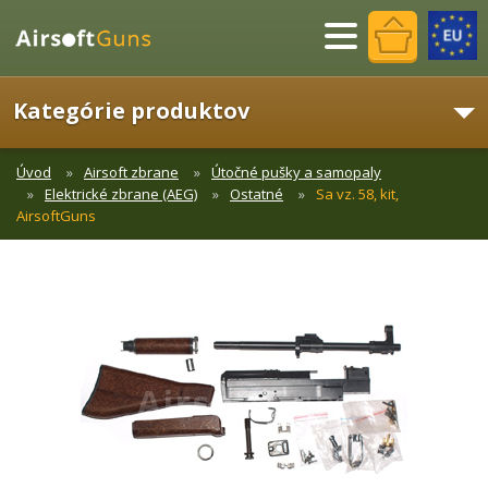
Menu
Kategórie produktov
Úvod
Airsoft zbrane
Útočné pušky a samopaly
Elektrické zbrane (AEG)
Ostatné
Sa vz. 58, kit,
AirsoftGuns