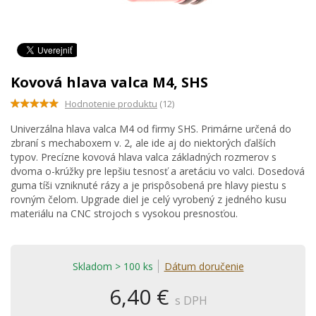
Kovová hlava valca M4, SHS
Hodnotenie produktu
(12)
Univerzálna hlava valca M4 od firmy SHS. Primárne určená do
zbraní s mechaboxem v. 2, ale ide aj do niektorých ďalších
typov. Precízne kovová hlava valca základných rozmerov s
dvoma o-krúžky pre lepšiu tesnosť a aretáciu vo valci. Dosedová
guma tíši vzniknuté rázy a je prispôsobená pre hlavy piestu s
rovným čelom. Upgrade diel je celý vyrobený z jedného kusu
materiálu na CNC strojoch s vysokou presnosťou.
Skladom > 100 ks
Dátum doručenie
6,40 €
s DPH