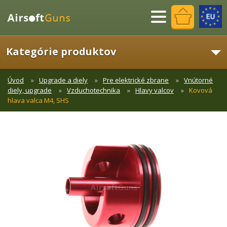
Menu
Kategórie produktov
Úvod
Upgrade a diely
Pre elektrické zbrane
Vnútorné
diely, upgrade
Vzduchotechnika
Hlavy valcov
Kovová
hlava valca M4, SHS