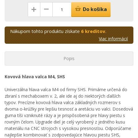
–
+
Do košíka
Nákupom tohto produktu získate
6 kreditov
.
Viac informácií
Popis
Kovová hlava valca M4, SHS
Univerzálna hlava valca M4 od firmy SHS. Primárne určená do
zbraní s mechaboxem v. 2, ale ide aj do niektorých ďalších
typov. Precízne kovová hlava valca základných rozmerov s
dvoma o-krúžky pre lepšiu tesnosť a aretáciu vo valci. Dosedová
guma tíši vzniknuté rázy a je prispôsobená pre hlavy piestu s
rovným čelom. Upgrade diel je celý vyrobený z jedného kusu
materiálu na CNC strojoch s vysokou presnosťou. Odporúčame
najlepšie kombinovať s zodpovedajúce hlavou piestu SHS,