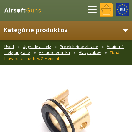
Menu
Kategórie produktov
Úvod
Upgrade a diely
Pre elektrické zbrane
Vnútorné
diely, upgrade
Vzduchotechnika
Hlavy valcov
Tichá
hlava valca mech. v. 2, Element