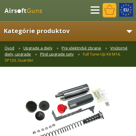
Menu
Kategórie produktov
Úvod
Upgrade a diely
Pre elektrické zbrane
Vnútorné
diely, upgrade
Plné upgrade sety
Full Tune-Up Kit M14,
SP120, Guarder