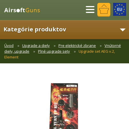
Menu
Kategórie produktov
Úvod
Upgrade a diely
Pre elektrické zbrane
Vnútorné
diely, upgrade
Plné upgrade sety
Upgrade set AEG v.2,
Element