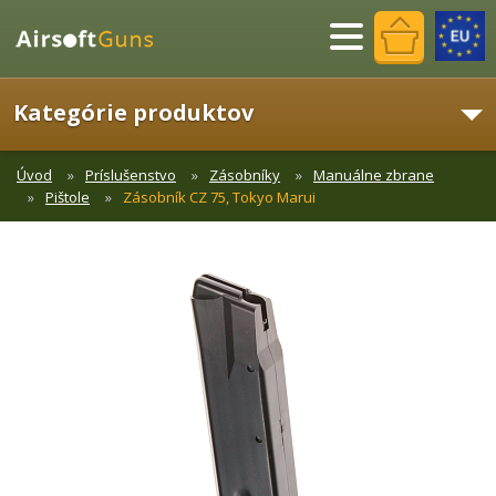
Menu
Kategórie produktov
Úvod
Príslušenstvo
Zásobníky
Manuálne zbrane
Pištole
Zásobník CZ 75, Tokyo Marui