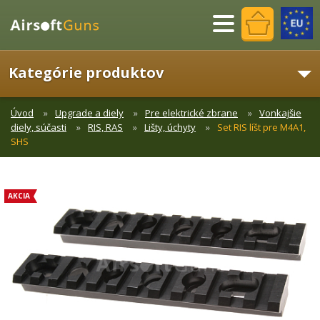
Menu
Kategórie produktov
Úvod
Upgrade a diely
Pre elektrické zbrane
Vonkajšie
diely, súčasti
RIS, RAS
Lišty, úchyty
Set RIS líšt pre M4A1,
SHS
AKCIA