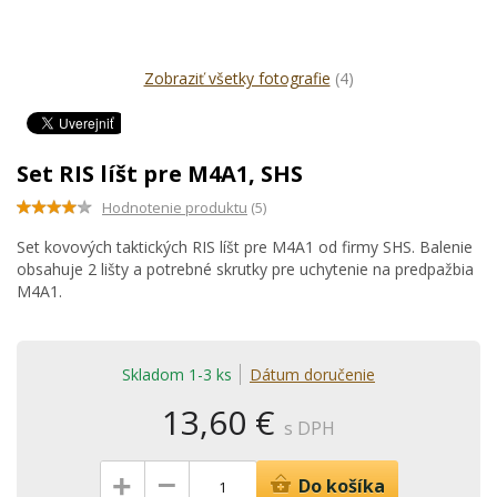
Zobraziť všetky fotografie
(4)
Set RIS líšt pre M4A1, SHS
Hodnotenie produktu
(5)
Set kovových taktických RIS líšt pre M4A1 od firmy SHS. Balenie
obsahuje 2 lišty a potrebné skrutky pre uchytenie na predpažbia
M4A1.
Skladom 1-3 ks
Dátum doručenie
13,60 €
s DPH
–
+
Do košíka