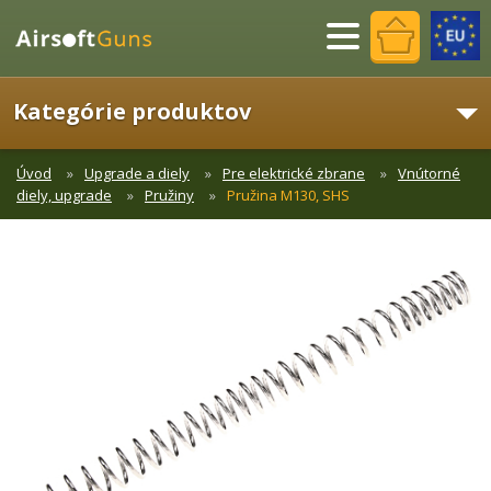
Menu
Kategórie produktov
Úvod
Upgrade a diely
Pre elektrické zbrane
Vnútorné
diely, upgrade
Pružiny
Pružina M130, SHS