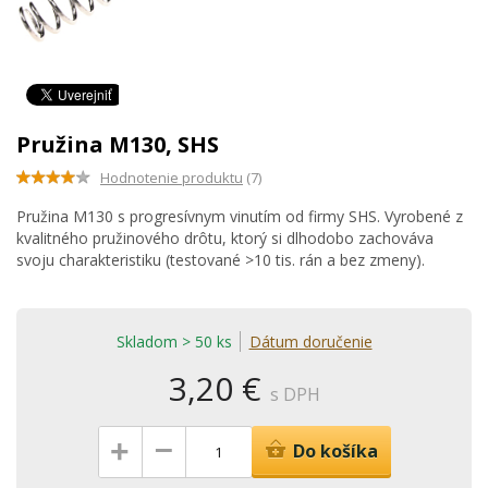
Pružina M130, SHS
Hodnotenie produktu
(7)
Pružina M130 s progresívnym vinutím od firmy SHS. Vyrobené z
kvalitného pružinového drôtu, ktorý si dlhodobo zachováva
svoju charakteristiku (testované >10 tis. rán a bez zmeny).
Skladom > 50 ks
Dátum doručenie
3,20 €
s DPH
–
+
Do košíka