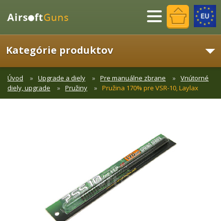
Menu
Kategórie produktov
Úvod
Upgrade a diely
Pre manuálne zbrane
Vnútorné
diely, upgrade
Pružiny
Pružina 170% pre VSR-10, Laylax