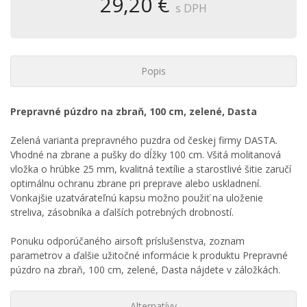
29,20 €
s DPH
Popis
Prepravné púzdro na zbraň, 100 cm, zelené, Dasta
Zelená varianta prepravného puzdra od českej firmy DASTA.
Vhodné na zbrane a pušky do dĺžky 100 cm. Všitá molitanová
vložka o hrúbke 25 mm, kvalitná textílie a starostlivé šitie zaručí
optimálnu ochranu zbrane pri preprave alebo uskladnení.
Vonkajšie uzatvárateľnú kapsu možno použiť na uloženie
streliva, zásobníka a ďalších potrebných drobností.
Ponuku odporúčaného airsoft príslušenstva, zoznam
parametrov a ďalšie užitočné informácie k produktu Prepravné
púzdro na zbraň, 100 cm, zelené, Dasta nájdete v záložkách.
Alternatívy