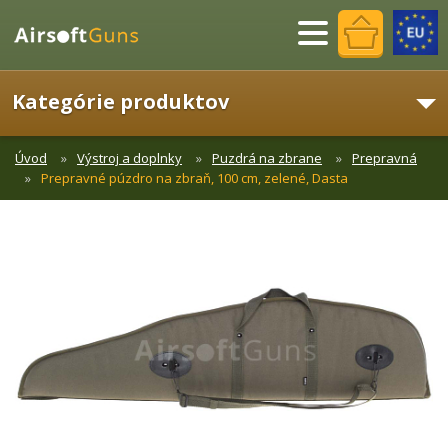
Menu
Kategórie produktov
Úvod
Výstroj a doplnky
Puzdrá na zbrane
Prepravná
Prepravné púzdro na zbraň, 100 cm, zelené, Dasta