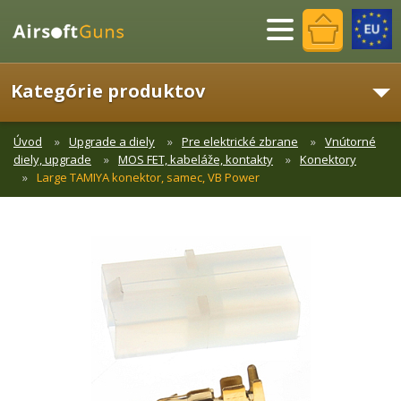
Menu
Kategórie produktov
Úvod
Upgrade a diely
Pre elektrické zbrane
Vnútorné
diely, upgrade
MOS FET, kabeláže, kontakty
Konektory
Large TAMIYA konektor, samec, VB Power