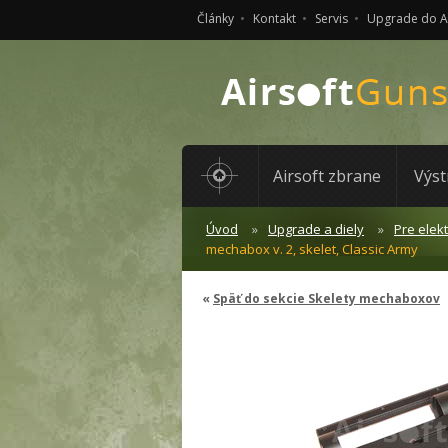
Články
Kontakt
Servis
Upgrade do 
Airsoft zbrane
Výst
Úvod
Upgrade a diely
Pre elek
mechabox v. 2, skelet, Classic Army
Späť do sekcie Skelety mechaboxov