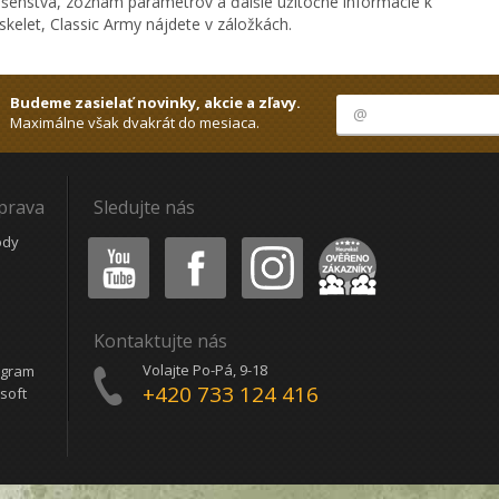
ušenstva, zoznam parametrov a ďalšie užitočné informácie k
kelet, Classic Army nájdete v záložkách.
Budeme zasielať novinky, akcie a zľavy.
Maximálne však dvakrát do mesiaca.
oprava
Sledujte nás
Youtube
Facebook
Instagram
Heureka
ódy
Kontaktujte nás
Volajte Po-Pá, 9-18
ogram
+420 733 124 416
soft