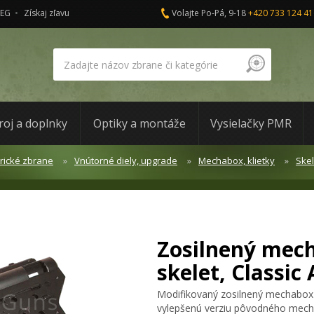
AEG
Získaj zľavu
Volajte Po-Pá, 9-18
+420 733 124 41
roj a doplnky
Optiky a montáže
Vysielačky PMR
trické zbrane
Vnútorné diely, upgrade
Mechabox, klietky
Ske
Zosilnený mech
skelet, Classic
Modifikovaný zosilnený mechabox v
vylepšenú verziu pôvodného mech