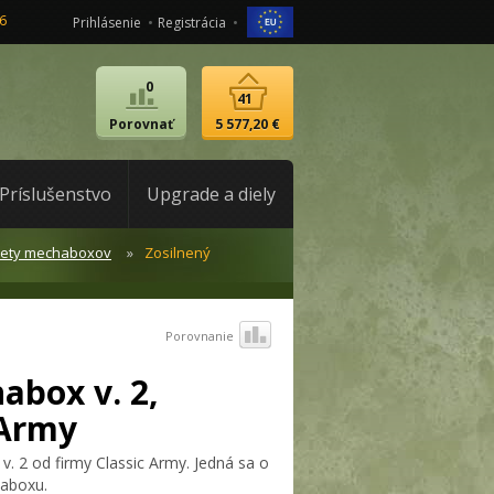
6
Prihlásenie
Registrácia
0
41
Porovnať
5 577,20 €
Príslušenstvo
Upgrade a diely
lety mechaboxov
Zosilnený
Porovnanie
abox v. 2,
 Army
. 2 od firmy Classic Army. Jedná sa o
aboxu.