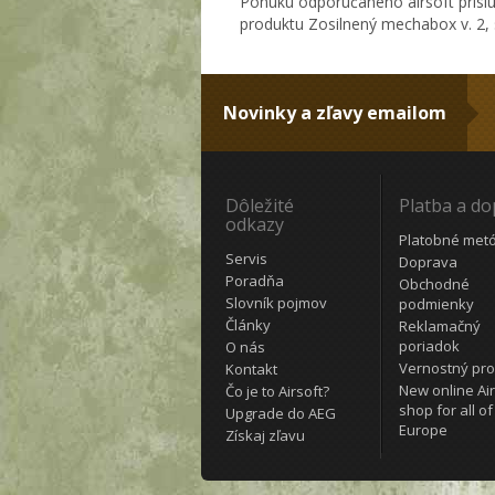
Ponuku odporúčaného airsoft prísl
produktu Zosilnený mechabox v. 2, s
Novinky a zľavy emailom
Dôležité
Platba a d
odkazy
Platobné met
Servis
Doprava
Poradňa
Obchodné
Slovník pojmov
podmienky
Články
Reklamačný
poriadok
O nás
Vernostný pr
Kontakt
New online Air
Čo je to Airsoft?
shop for all of
Upgrade do AEG
Europe
Získaj zľavu