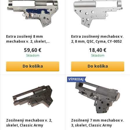
Extra zosilený 8 mm
Extra zosilnený mechabox v.
mechabox v. 2, skelet,
2, 8 mm, QSC, Cyma, CY-0052
Ultimate, ASG
59,60 €
18,40 €
Skladom
Skladom
Do košíka
Do košíka
VÝPREDAJ
Zosilnený mechabox v. 2,
Zosilnený 7 mm mechabox v.
skelet, Classic Army
3, skelet, Classic Army