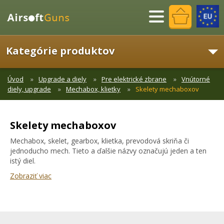
Menu
Kategórie produktov
Úvod
Upgrade a diely
Pre elektrické zbrane
Vnútorné
diely, upgrade
Mechabox, klietky
Skelety mechaboxov
Skelety mechaboxov
Mechabox, skelet, gearbox, klietka, prevodová skriňa či
jednoducho mech. Tieto a ďalšie názvy označujú jeden a ten
istý diel.
Zobraziť viac