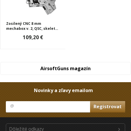
Zosilený CNC 8 mm
mechabox v. 2, QSC, skelet
SHS
109,20 €
AirsoftGuns magazín
Novinky a zľavy emailom
Dôležité odkazy