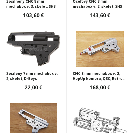
Zosilnený CNC 8 mm
Oceľový CNC 8 mm
mechabox v. 3, skelet, SHS
mechabox v. 2, skelet, SHS
103,60 €
143,60 €
Zosilený 7 mm mechabox v.
CNC 8 mm mechabox v. 2,
2, skelet, D-Boys
HopUp komora, QSC, Retro
ARMS
22,00 €
168,00 €