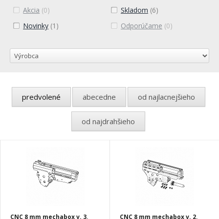
Akcia
(0)
Skladom
(6)
Novinky
(1)
Odporúčame
(0)
predvolené
abecedne
od najlacnejšieho
od najdrahšieho
CNC 8 mm mechabox v. 3,
CNC 8 mm mechabox v. 2,