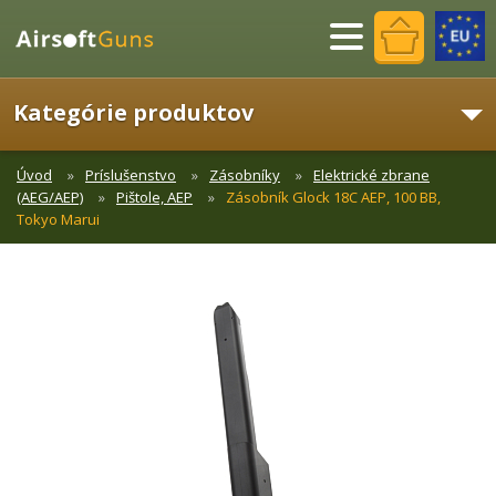
Menu
Kategórie produktov
Úvod
Príslušenstvo
Zásobníky
Elektrické zbrane
(AEG/AEP)
Pištole, AEP
Zásobník Glock 18C AEP, 100 BB,
Tokyo Marui