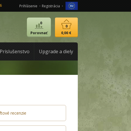
6
Prihlásenie
Registrácia
0
0
Porovnať
0,00 €
Príslušenstvo
Upgrade a diely
ftové recenzie