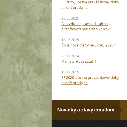
PF 2025, úprava prevádzkovej doby
airsoft predajne
28.06.2025
Ako vybrať správnu zbraň na
airsoftový tábor alebo krúžok?
18.06.2025
Čo je nové pri Cyme v roku 2025?
25.11.2024
Máme pre vás súťaž!!!
18.12.2019
PF 2020, úprava prevádzkovej doby
airsoft predajne
Novinky a zľavy emailom