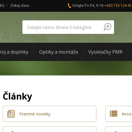
AEG
Získaj zľavu
Volajte Po-Pá, 9-18
+420 733 124 41
roj a doplnky
Optiky a montáže
Vysielačky PMR
Články
Firemné novinky
Airso