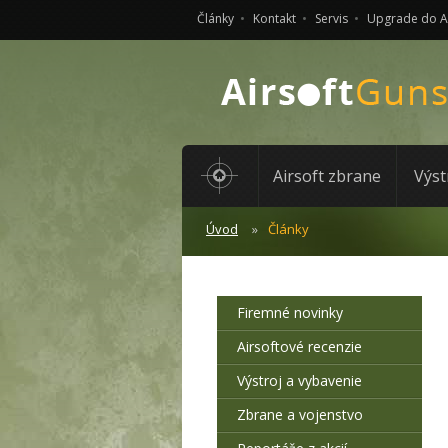
Články
Kontakt
Servis
Upgrade do 
Airsoft zbrane
Výst
Úvod
Články
Firemné novinky
Airsoftové recenzie
Výstroj a vybavenie
Zbrane a vojenstvo