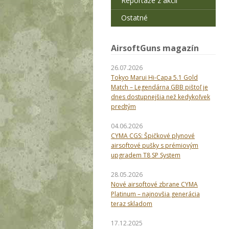
Reportáže z akcií
Ostatné
AirsoftGuns magazín
26.07.2026
Tokyo Marui Hi-Capa 5.1 Gold
Match – Legendárna GBB pištoľ je
dnes dostupnejšia než kedykoľvek
predtým
04.06.2026
CYMA CGS: Špičkové plynové
airsoftové pušky s prémiovým
upgradem T8 SP System
28.05.2026
Nové airsoftové zbrane CYMA
Platinum – najnovšia generácia
teraz skladom
17.12.2025