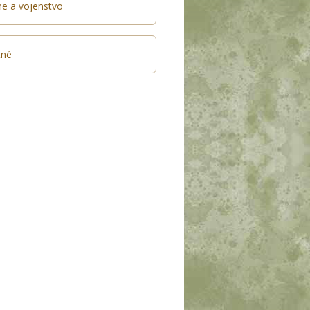
e a vojenstvo
tné