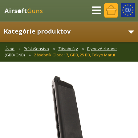
Menu
Kategórie produktov
Úvod
Príslušenstvo
Zásobníky
Plynové zbrane
(GBB/GNB)
Zásobník Glock 17, GBB, 25 BB, Tokyo Marui