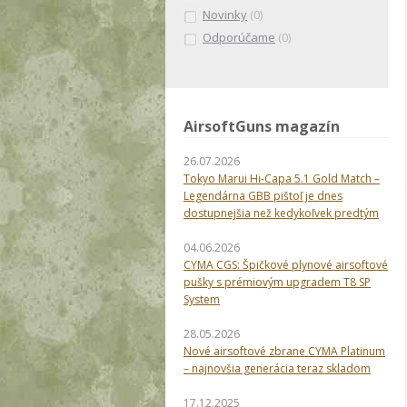
Novinky
(0)
Odporúčame
(0)
AirsoftGuns magazín
26.07.2026
Tokyo Marui Hi-Capa 5.1 Gold Match –
Legendárna GBB pištoľ je dnes
dostupnejšia než kedykoľvek predtým
04.06.2026
CYMA CGS: Špičkové plynové airsoftové
pušky s prémiovým upgradem T8 SP
System
28.05.2026
Nové airsoftové zbrane CYMA Platinum
– najnovšia generácia teraz skladom
17.12.2025