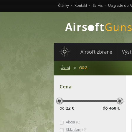
Články
Kontakt
Servis
Upgrade do 
Airsoft zbrane
Výst
Úvod
G&G
Cena
od
22 €
do
460 €
Akcia
(0)
Skladom
(0)