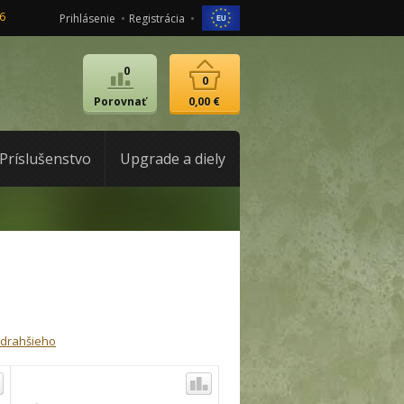
6
Prihlásenie
Registrácia
0
0
Porovnať
0,00 €
Príslušenstvo
Upgrade a diely
jdrahšieho