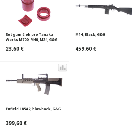
Set gumičiek pre Tanaka
M14, Black, G&G
Works M700, M40, M24, G&G
23,60 €
459,60 €
Enfield L85A2, blowback, G&G
399,60 €