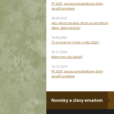
PF 2025, úprava prevádzkovej doby
airsoft predajne
28.06.2025
Ako vybrať správnu zbraň na airsoftový
tábor alebo krúžok?
18.06.2025
Čo je nové pri Cyme v roku 2025?
25.11.2024
Máme pre vás súťaž!!!
18.12.2019
PF 2020, úprava prevádzkovej doby
airsoft predajne
Novinky a zľavy emailom