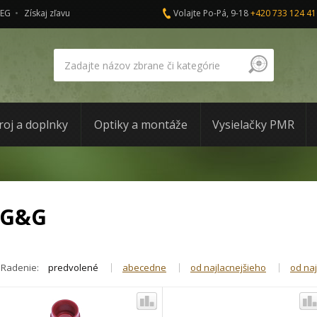
AEG
Získaj zľavu
Volajte Po-Pá, 9-18
+420 733 124 41
roj a doplnky
Optiky a montáže
Vysielačky PMR
G&G
Radenie:
predvolené
abecedne
od najlacnejšieho
od na